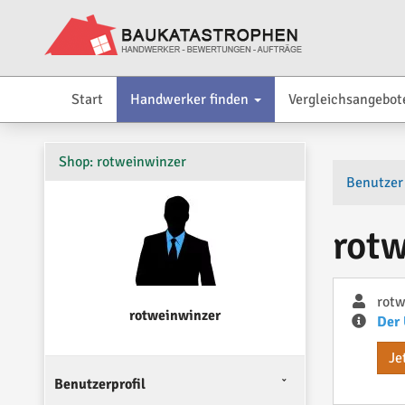
Start
Handwerker finden
Vergleichsangebot
Shop: rotweinwinzer
Benutzer
rot
rotw
rotweinwinzer
Der 
Je
Benutzerprofil