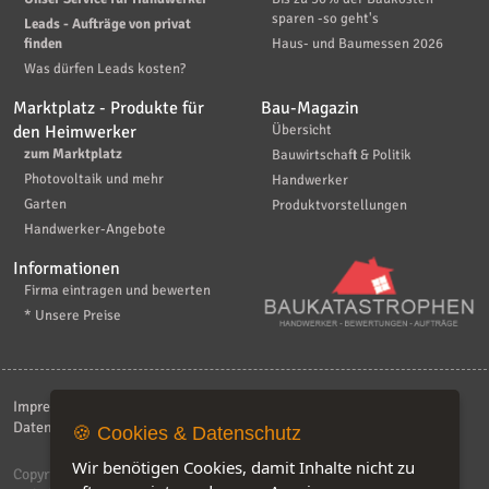
sparen -so geht's
Leads - Aufträge von privat
finden
Haus- und Baumessen 2026
Was dürfen Leads kosten?
Marktplatz - Produkte für
Bau-Magazin
den Heimwerker
Übersicht
zum Marktplatz
Bauwirtschaft & Politik
Photovoltaik und mehr
Handwerker
Garten
Produktvorstellungen
Handwerker-Angebote
Informationen
Firma eintragen und bewerten
* Unsere Preise
Impressum
|
Kontakt
|
AGB
|
Haftungsaussschluß
|
Datenschutzerklärung
|
FAQ
🍪 Cookies & Datenschutz
Wir benötigen Cookies, damit Inhalte nicht zu
Copyright © 2026
ebiz-consult GmbH & Co. KG
. Alle Rechte