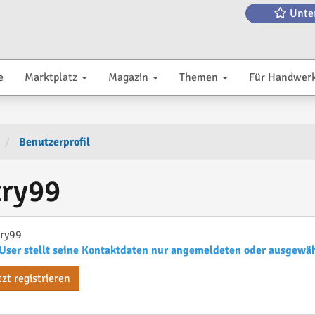
Unte
e
Marktplatz
Magazin
Themen
Für Handwer
Benutzerprofil
try99
ry99
User stellt seine Kontaktdaten nur angemeldeten oder ausgewä
tzt registrieren