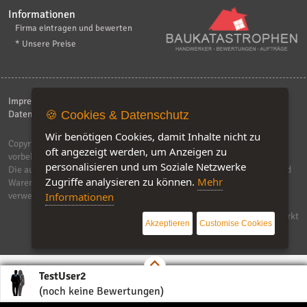
Informationen
Firma eintragen und bewerten
* Unsere Preise
Impressum
|
Kontakt
|
AGB
|
Haftungsaussschluß
|
Datenschutzerklärung
🍪 Cookies & Datenschutz
|
FAQ
Wir benötigen Cookies, damit Inhalte nicht zu
Copyright © 2026
ebiz-consult GmbH & Co. KG
. Alle Rechte
oft angezeigt werden, um Anzeigen zu
vorbehalten.
personalisieren und um Soziale Netzwerke
Die auf dieser Seite verwendeten Produktbezeichnungen, Namen und
Zugriffe analysieren zu können.
Mehr
Warenzeichen sind Eigentum der jeweiligen Firmen. Unser Portal
verwendet Affiliat-Links, für dir wir Geld erhalten.
Informationen
Software by IQ-Markt
Akzeptieren
Customise Cookies
TestUser2
(noch keine Bewertungen)