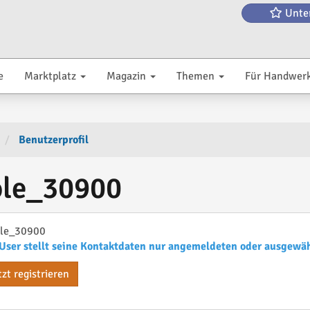
Unte
e
Marktplatz
Magazin
Themen
Für Handwer
Benutzerprofil
ole_30900
ole_30900
User stellt seine Kontaktdaten nur angemeldeten oder ausgewä
tzt registrieren