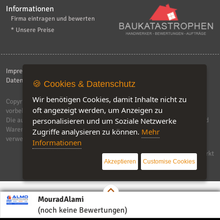
Informationen
Firma eintragen und bewerten
* Unsere Preise
Impressum
|
Kontakt
|
AGB
|
Haftungsaussschluß
|
Datenschutzerklärung
|
FAQ
🍪 Cookies & Datenschutz
Wir benötigen Cookies, damit Inhalte nicht zu
Copyright © 2026
ebiz-consult GmbH & Co. KG
. Alle Rechte
oft angezeigt werden, um Anzeigen zu
vorbehalten.
Die auf dieser Seite verwendeten Produktbezeichnungen, Namen und
personalisieren und um Soziale Netzwerke
Warenzeichen sind Eigentum der jeweiligen Firmen. Unser Portal
Zugriffe analysieren zu können.
Mehr
verwendet Affiliat-Links, für dir wir Geld erhalten.
Informationen
Software by IQ-Markt
Akzeptieren
Customise Cookies
MouradAlami
(noch keine Bewertungen)