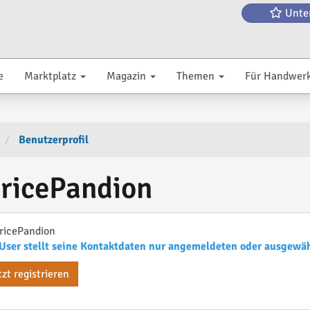
Unte
e
Marktplatz
Magazin
Themen
Für Handwer
Benutzerprofil
ricePandion
ricePandion
User stellt seine Kontaktdaten nur angemeldeten oder ausgewä
tzt registrieren