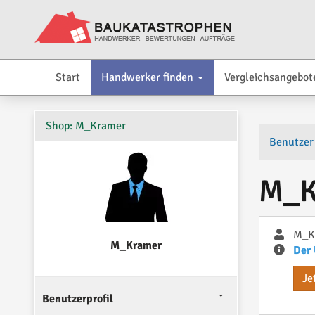
Start
Handwerker finden
Vergleichsangebot
Shop: M_Kramer
Benutzer
M_K
M_K
M_Kramer
Der 
Je
Benutzerprofil