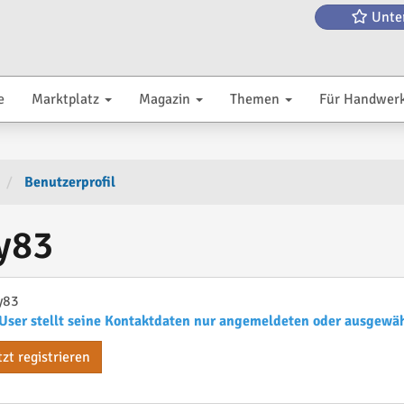
Unte
e
Marktplatz
Magazin
Themen
Für Handwer
Benutzerprofil
y83
y83
User stellt seine Kontaktdaten nur angemeldeten oder ausgewä
tzt registrieren