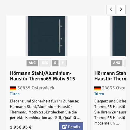
ANG
GES
G
P
ANG
G
Hörmann Stahl/Aluminium-
Hörmann Stahl
Haustür Thermo65 Motiv 515
Haustür Thermo
38835 Osterwieck
38835 Osterw
Türen
Türen
Eleganz und Sicherheit für Ihr Zuhause:
Eleganz und Sicherh
Hörmann Stahl/Aluminium-Haustür
Thermo65 Haustür M
Thermo65 Motiv 515Entdecken Sie die
Sie Ihrem Zuhause 
perfekte Kombination aus Stil, Qualitä ...
Thermo65 Haustür M
moderne un ...
1.956,95 €
Details