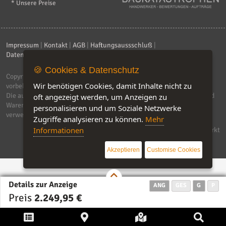
* Unsere Preise
Impressum
|
Kontakt
|
AGB
|
Haftungsaussschluß
|
Datenschutzerklärung
|
FAQ
🍪 Cookies & Datenschutz
Copyright © 2026
ebiz-consult GmbH & Co. KG
. Alle Rechte
Wir benötigen Cookies, damit Inhalte nicht zu
vorbehalten.
Die auf dieser Seite verwendeten Produktbezeichnungen, Namen und
oft angezeigt werden, um Anzeigen zu
Warenzeichen sind Eigentum der jeweiligen Firmen. Unser Portal
personalisieren und um Soziale Netzwerke
verwendet Affiliat-Links, für dir wir Geld erhalten.
Zugriffe analysieren zu können.
Mehr
Informationen
Software by IQ-Markt
Akzeptieren
Customise Cookies
Details zur Anzeige
ANG
GES
G
P
Preis
2.249,95 €