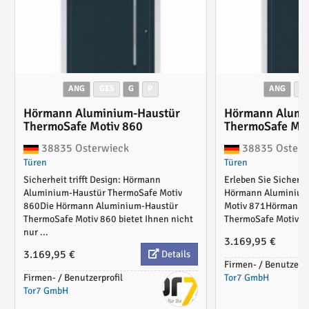
ANG
GES
G
P
ANG
G
Hörmann Aluminium-Haustür
Hörmann Alumi
ThermoSafe Motiv 860
ThermoSafe Mot
38835 Osterwieck
38835 Osterw
Türen
Türen
Sicherheit trifft Design: Hörmann
Erleben Sie Sicherhe
Aluminium-Haustür ThermoSafe Motiv
Hörmann Aluminium
860Die Hörmann Aluminium-Haustür
Motiv 871Hörmann 
ThermoSafe Motiv 860 bietet Ihnen nicht
ThermoSafe Motiv 871
nur ...
3.169,95 €
3.169,95 €
Details
Firmen- / Benutzerpr
Firmen- / Benutzerprofil
Tor7 GmbH
Tor7 GmbH