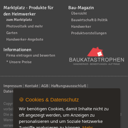
Marktplatz - Produkte für
Bau-Magazin
den Heimwerker
Übersicht
zum Marktplatz
Bauwirtschaft & Politik
Photovoltaik und mehr
Handwerker
Garten
Produktvorstellungen
Handwerker-Angebote
Informationen
Firma eintragen und bewerten
* Unsere Preise
Impressum
|
Kontakt
|
AGB
|
Haftungsaussschluß
|
Datenschutzerklärung
|
FAQ
🍪 Cookies & Datenschutz
Copyright © 2026
ebiz-consult GmbH & Co. KG
. Alle Rechte
Wir benötigen Cookies, damit Inhalte nicht zu
vorbehalten.
Die auf dieser Seite verwendeten Produktbezeichnungen, Namen und
oft angezeigt werden, um Anzeigen zu
Warenzeichen sind Eigentum der jeweiligen Firmen. Unser Portal
personalisieren und um Soziale Netzwerke
verwendet Affiliat-Links, für dir wir Geld erhalten.
Zugriffe analysieren zu können.
Mehr