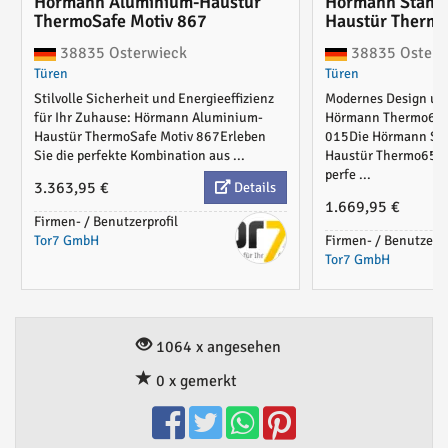
Hörmann Aluminium-Haustür
Hörmann Stahl
ThermoSafe Motiv 867
Haustür Thermo
38835 Osterwieck
38835 Osterw
Türen
Türen
Stilvolle Sicherheit und Energieeffizienz
Modernes Design und
für Ihr Zuhause: Hörmann Aluminium-
Hörmann Thermo65 
Haustür ThermoSafe Motiv 867Erleben
015Die Hörmann St
Sie die perfekte Kombination aus ...
Haustür Thermo65 Mo
perfe ...
3.363,95 €
Details
1.669,95 €
Firmen- / Benutzerprofil
Tor7 GmbH
Firmen- / Benutzerpr
Tor7 GmbH
1064 x angesehen
0 x gemerkt