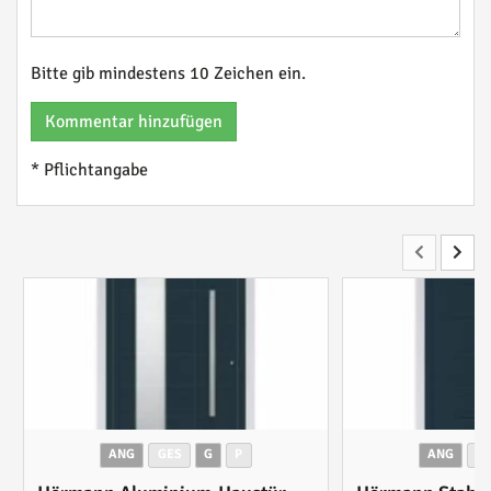
Bitte gib mindestens 10 Zeichen ein.
Kommentar hinzufügen
* Pflichtangabe
ANG
GES
G
P
ANG
G