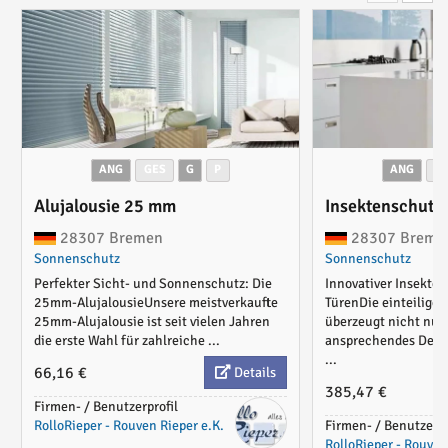
ANG
GES
G
P
ANG
G
Alujalousie 25 mm
Insektenschutzp
28307 Bremen
28307 Breme
Sonnenschutz
Sonnenschutz
Perfekter Sicht- und Sonnenschutz: Die
Innovativer Insekten
25mm-AlujalousieUnsere meistverkaufte
TürenDie einteilige 
25mm-Alujalousie ist seit vielen Jahren
überzeugt nicht nur 
die erste Wahl für zahlreiche ...
ansprechendes Desig
...
66,16 €
Details
385,47 €
Firmen- / Benutzerprofil
RolloRieper - Rouven Rieper e.K.
Firmen- / Benutzerpr
RolloRieper - Rouven