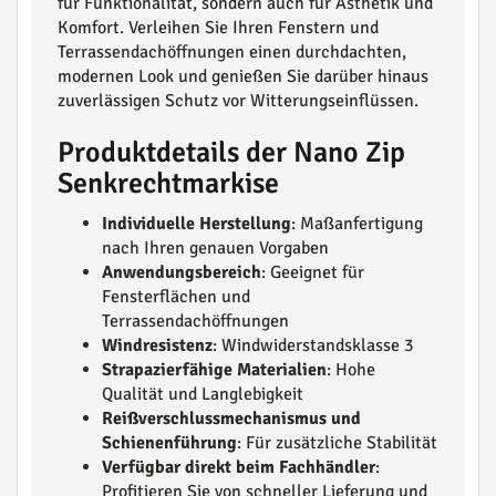
für Funktionalität, sondern auch für Ästhetik und
Komfort. Verleihen Sie Ihren Fenstern und
Terrassendachöffnungen einen durchdachten,
modernen Look und genießen Sie darüber hinaus
zuverlässigen Schutz vor Witterungseinflüssen.
Produktdetails der Nano Zip
Senkrechtmarkise
Individuelle Herstellung
: Maßanfertigung
nach Ihren genauen Vorgaben
Anwendungsbereich
: Geeignet für
Fensterflächen und
Terrassendachöffnungen
Windresistenz
: Windwiderstandsklasse 3
Strapazierfähige Materialien
: Hohe
Qualität und Langlebigkeit
Reißverschlussmechanismus und
Schienenführung
: Für zusätzliche Stabilität
Verfügbar direkt beim Fachhändler
:
Profitieren Sie von schneller Lieferung und