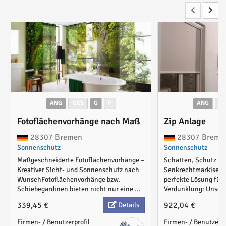
ANG
GES
G
P
ANG
G
Fotoflächenvorhänge nach Maß
Zip Anlage
28307 Bremen
28307 Breme
Sonnenschutz
Sonnenschutz
Maßgeschneiderte Fotoflächenvorhänge –
Schatten, Schutz und
Kreativer Sicht- und Sonnenschutz nach
SenkrechtmarkiseEn
WunschFotoflächenvorhänge bzw.
perfekte Lösung für
Schiebegardinen bieten nicht nur eine ...
Verdunklung: Unsere
339,45 €
922,04 €
Details
Firmen- / Benutzerprofil
Firmen- / Benutzerpr