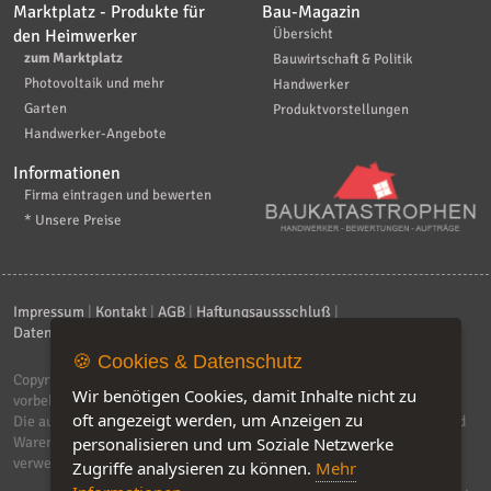
Marktplatz - Produkte für
Bau-Magazin
den Heimwerker
Übersicht
zum Marktplatz
Bauwirtschaft & Politik
Photovoltaik und mehr
Handwerker
Garten
Produktvorstellungen
Handwerker-Angebote
Informationen
Firma eintragen und bewerten
* Unsere Preise
Impressum
|
Kontakt
|
AGB
|
Haftungsaussschluß
|
Datenschutzerklärung
|
FAQ
🍪 Cookies & Datenschutz
Copyright © 2026
ebiz-consult GmbH & Co. KG
. Alle Rechte
Wir benötigen Cookies, damit Inhalte nicht zu
vorbehalten.
oft angezeigt werden, um Anzeigen zu
Die auf dieser Seite verwendeten Produktbezeichnungen, Namen und
personalisieren und um Soziale Netzwerke
Warenzeichen sind Eigentum der jeweiligen Firmen. Unser Portal
verwendet Affiliat-Links, für dir wir Geld erhalten.
Zugriffe analysieren zu können.
Mehr