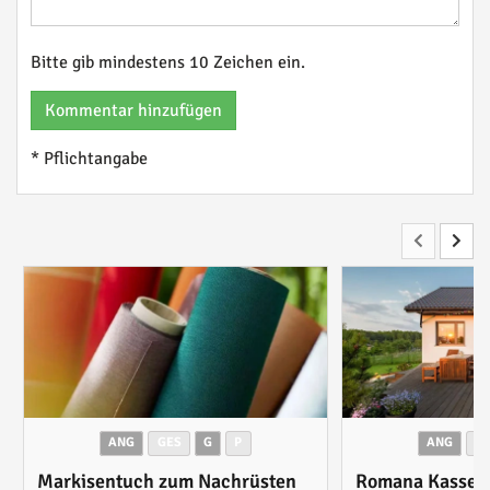
Bitte gib mindestens 10 Zeichen ein.
Kommentar hinzufügen
* Pflichtangabe
ANG
GES
G
P
ANG
G
Markisentuch zum Nachrüsten
Romana Kasset