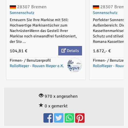
28307 Bremen
28307 Breme
Sonnenschutz
Sonnenschutz
Erneuern Sie Ihre Markise mit Stil:
Perfekter Sonnensch
Hochwertige Markisentücher zum
Außenbereich: Die 
NachrüstenWenn das Gestell Ihrer
KassettenmarkiseErl
Markise noch einwandfrei funktioniert,
Schutz und stilvolle
der Sto ...
Romana Kassetten ..
104,81 €
1.672,- €
Details
Firmen- / Benutzerprofil
Firmen- / Benutzerpr
RolloRieper - Rouven Rieper e.K.
RolloRieper - Rouven
970 x angesehen
0 x gemerkt