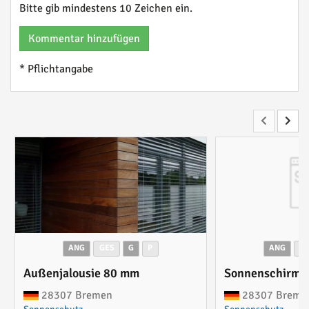
Bitte gib mindestens 10 Zeichen ein.
Kommentar hinzufügen
* Pflichtangabe
ANG
GES
G
P
ANG
G
Außenjalousie 80 mm
Sonnenschirm F
28307 Bremen
28307 Breme