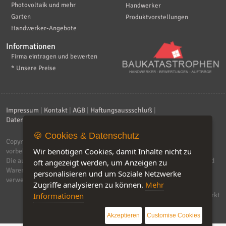
Photovoltaik und mehr
Handwerker
Garten
Produktvorstellungen
Handwerker-Angebote
Informationen
Firma eintragen und bewerten
* Unsere Preise
Impressum
|
Kontakt
|
AGB
|
Haftungsaussschluß
|
Datenschutzerklärung
|
FAQ
🍪 Cookies & Datenschutz
Copyright © 2026
ebiz-consult GmbH & Co. KG
. Alle Rechte
Wir benötigen Cookies, damit Inhalte nicht zu
vorbehalten.
Die auf dieser Seite verwendeten Produktbezeichnungen, Namen und
oft angezeigt werden, um Anzeigen zu
Warenzeichen sind Eigentum der jeweiligen Firmen. Unser Portal
personalisieren und um Soziale Netzwerke
verwendet Affiliat-Links, für dir wir Geld erhalten.
Zugriffe analysieren zu können.
Mehr
Software by IQ-Markt
Informationen
Akzeptieren
Customise Cookies