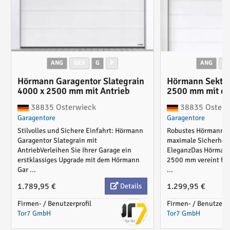
ANG
GES
G
P
ANG
G
Hörmann Garagentor Slategrain
Hörmann Sektio
4000 x 2500 mm mit Antrieb
2500 mm mit od
38835 Osterwieck
38835 Osterw
Garagentore
Garagentore
Stilvolles und Sichere Einfahrt: Hörmann
Robustes Hörmann Se
Garagentor Slategrain mit
maximale Sicherheit
AntriebVerleihen Sie Ihrer Garage ein
EleganzDas Hörmann
erstklassiges Upgrade mit dem Hörmann
2500 mm vereint fun
Gar ...
...
1.789,95 €
1.299,95 €
Details
Firmen- / Benutzerprofil
Firmen- / Benutzerpr
Tor7 GmbH
Tor7 GmbH