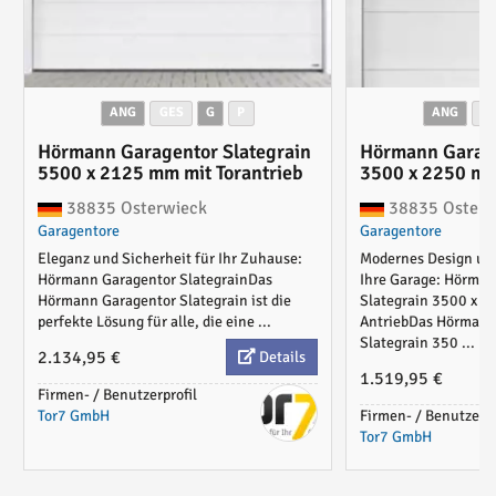
ANG
GES
G
P
ANG
G
Hörmann Garagentor Slategrain
Hörmann Garage
5500 x 2125 mm mit Torantrieb
3500 x 2250 mm
38835 Osterwieck
38835 Osterw
Garagentore
Garagentore
Eleganz und Sicherheit für Ihr Zuhause:
Modernes Design und
Hörmann Garagentor SlategrainDas
Ihre Garage: Hörman
Hörmann Garagentor Slategrain ist die
Slategrain 3500 x 
perfekte Lösung für alle, die eine ...
AntriebDas Hörmann
Slategrain 350 ...
2.134,95 €
Details
1.519,95 €
Firmen- / Benutzerprofil
Tor7 GmbH
Firmen- / Benutzerpr
Tor7 GmbH