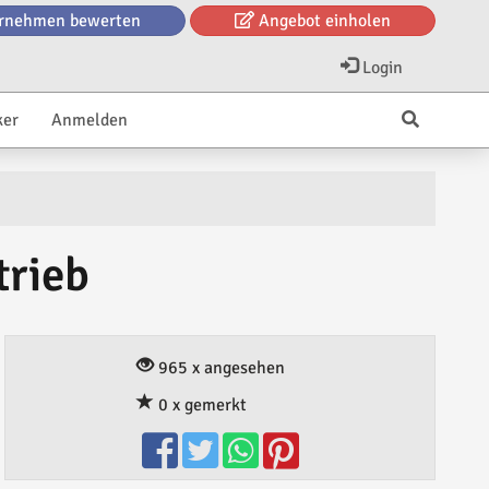
rnehmen bewerten
Angebot einholen
Login
ker
Anmelden
trieb
965 x angesehen
0 x gemerkt