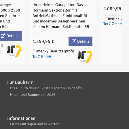
Garage:
Ihr perfektes Garagentor: Das
2.089,95 €
4000 x 2500
Hörmann Sektionaltor mit
en Sie Ihrer
AntriebMaximale Funktionalität
Firmen- / Benu
en und
und modernes Design vereinen
Tor7 GmbH
 Hö ...
sich im Hörmann Sektionaltor 35
...
Details
1.359,95 €
Details
il
Firmen- / Benutzerprofil
Tor7 GmbH
Für Bauherrn
Bis zu 30% der Baukosten sparen -so geht's
Haus- und Baumessen 2026
Informationen
Firma eintragen und bewerten