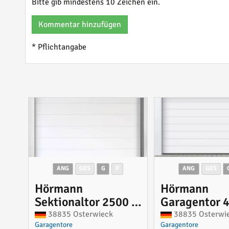
Bitte gib mindestens 10 Zeichen ein.
Kommentar hinzufügen
* Pflichtangabe
ANG
GES
G
P
ANG
GES
Hörmann
Hörmann
Sektionaltor 2500 x
Garagentor 
2500 mm mit
2500 mm mi
38835 Osterwieck
38835 Osterwi
Garagentore
Garagentore
Antrieb
Antrieb