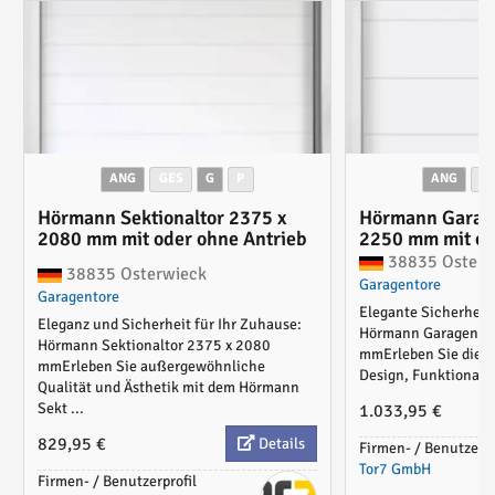
ANG
GES
G
P
ANG
G
Hörmann Sektionaltor 2375 x
Hörmann Garage
2080 mm mit oder ohne Antrieb
2250 mm mit od
Torantrieb
38835 Osterw
38835 Osterwieck
Garagentore
Garagentore
Elegante Sicherheit 
Eleganz und Sicherheit für Ihr Zuhause:
Hörmann Garagentor
Hörmann Sektionaltor 2375 x 2080
mmErleben Sie die p
mmErleben Sie außergewöhnliche
Design, Funktionalitä
Qualität und Ästhetik mit dem Hörmann
Sekt ...
1.033,95 €
829,95 €
Details
Firmen- / Benutzerpr
Tor7 GmbH
Firmen- / Benutzerprofil