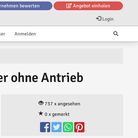
rnehmen bewerten
Angebot einholen
Login
ker
Anmelden
r ohne Antrieb
737 x angesehen
0 x gemerkt