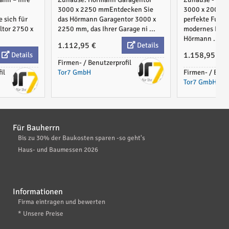
3000 x 2250 mmEntdecken Sie
3000 x 2000 m
 sich für
das Hörmann Garagentor 3000 x
perfekte Funkt
ltor 2750 x
2250 mm, das Ihrer Garage ni ...
modernes Desi
Hörmann ...
1.112,95 €
Details
1.158,95 €
Details
Firmen- / Benutzerprofil
il
Tor7 GmbH
Firmen- / Benu
Tor7 GmbH
Für Bauherrn
Bis zu 30% der Baukosten sparen -so geht's
Haus- und Baumessen 2026
Informationen
Firma eintragen und bewerten
* Unsere Preise