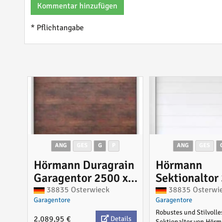
Kommentar hinzufügen
* Pflichtangabe
ANG
GES
G
P
ANG
GES
Hörmann Duragrain
Hörmann
Garagentor 2500 x
Sektionaltor
2250 mm mit
2125 mm mit
38835 Osterwieck
38835 Osterwi
Garagentore
Garagentore
Antrieb
ohne Antrieb
Robustes und Stilvolle
2.089,95 €
Details
Sektionaltor von Hörm