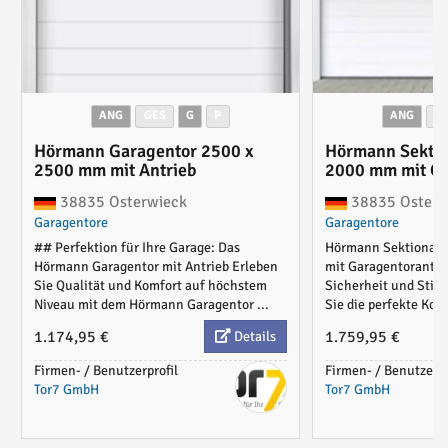
ANG
GES
G
P
ANG
G
Hörmann Garagentor 2500 x
Hörmann Sektio
2500 mm mit Antrieb
2000 mm mit Ga
38835 Osterwieck
38835 Osterw
Garagentore
Garagentore
## Perfektion für Ihre Garage: Das
Hörmann Sektionalt
Hörmann Garagentor mit Antrieb Erleben
mit Garagentorantri
Sie Qualität und Komfort auf höchstem
Sicherheit und Stil 
Niveau mit dem Hörmann Garagentor ...
Sie die perfekte Komb
1.174,95 €
1.759,95 €
Details
Firmen- / Benutzerprofil
Firmen- / Benutzerpr
Tor7 GmbH
Tor7 GmbH