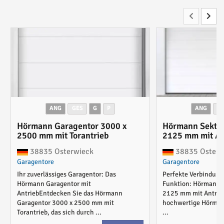
ANG
GES
G
P
ANG
G
Hörmann Garagentor 3000 x
Hörmann Sektio
2500 mm mit Torantrieb
2125 mm mit An
38835 Osterwieck
38835 Osterw
Garagentore
Garagentore
Ihr zuverlässiges Garagentor: Das
Perfekte Verbindung 
Hörmann Garagentor mit
Funktion: Hörmann S
AntriebEntdecken Sie das Hörmann
2125 mm mit Antrie
Garagentor 3000 x 2500 mm mit
hochwertige Hörman
Torantrieb, das sich durch ...
...