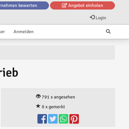
rnehmen bewerten
Angebot einholen
Login
ker
Anmelden
rieb
791 x angesehen
0 x gemerkt