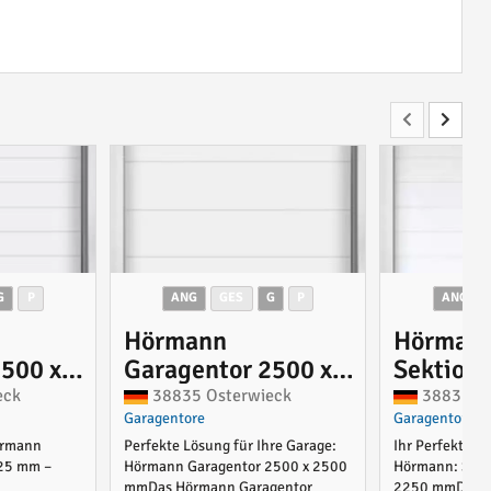
G
P
ANG
GES
G
P
ANG
Hörmann
Hörman
2500 x
Garagentor 2500 x
Sektiona
 oder
2500 mm mit oder
2250 mm
eck
38835 Osterwieck
38835 Os
Garagentore
Garagentore
ohne Torantrieb
ohne An
örmann
Perfekte Lösung für Ihre Garage:
Ihr Perfektes 
125 mm –
Hörmann Garagentor 2500 x 2500
Hörmann: Sekt
mmDas Hörmann Garagentor
2250 mmDas 