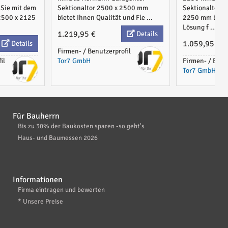
 Sie mit dem
Sektionaltor 2500 x 2500 mm
Sektionaltor 
2500 x 2125
bietet Ihnen Qualität und Fle ...
2250 mm bietet
Lösung f ...
1.219,95 €
Details
1.059,95 €
Details
Firmen- / Benutzerprofil
il
Tor7 GmbH
Firmen- / Benu
Tor7 GmbH
Für Bauherrn
Bis zu 30% der Baukosten sparen -so geht's
Haus- und Baumessen 2026
Informationen
Firma eintragen und bewerten
* Unsere Preise