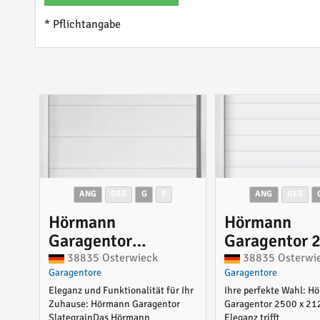
* Pflichtangabe
ANG
GES
G
P
ANG
GES
Hörmann
Hörmann
Garagentor
Garagentor 
Slategrain 3000 x
2125 mm mit
38835 Osterwieck
38835 Osterwi
Garagentore
Garagentore
2250 mm mit
ohne Antrieb
Eleganz und Funktionalität für Ihr
Ihre perfekte Wahl: H
Antrieb
Zuhause: Hörmann Garagentor
Garagentor 2500 x 2
SlategrainDas Hörmann
Eleganz trifft