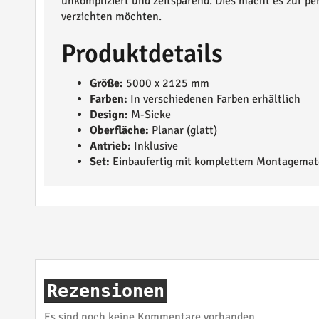
unkompliziert und zeitsparend. Dies macht es zur per
verzichten möchten.
Produktdetails
Größe:
5000 x 2125 mm
Farben:
In verschiedenen Farben erhältlich
Design:
M-Sicke
Oberfläche:
Planar (glatt)
Antrieb:
Inklusive
Set:
Einbaufertig mit komplettem Montagemate
Rezensionen
Es sind noch keine Kommentare vorhanden.