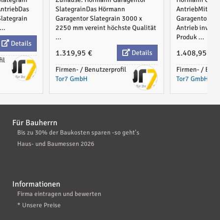
ntriebDas
SlategrainDas Hörmann
AntriebMit d
lategrain
Garagentor Slategrain 3000 x
Garagentor 35
..
2250 mm vereint höchste Qualität
Antrieb investi
...
Produk ...
Details
1.319,95 €
1.408,95 €
Details
il
Firmen- / Benutzerprofil
Firmen- / Benu
Tor7 GmbH
Tor7 GmbH
Für Bauherrn
Bis zu 30% der Baukosten sparen -so geht's
Haus- und Baumessen 2026
Informationen
Firma eintragen und bewerten
* Unsere Preise