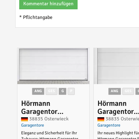
Kommentar hinzufügen
* Pflichtangabe
ANG
GES
G
P
ANG
GES
Hörmann
Hörmann
Garagentor
Garagentor
Slategrain 5500 x
Slategrain 2
38835 Osterwieck
38835 Osterwi
Garagentore
Garagentore
2125 mm mit
1900 mm mi
Eleganz und Sicherheit für Ihr
Ihr neues Highlight fü
Torantrieb
Antrieb
Zuhause: Hörmann Garagentor
Hörmann Garagentor S