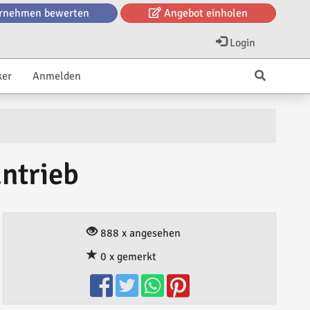
rnehmen bewerten
Angebot einholen
Login
ker
Anmelden
ntrieb
888 x angesehen
0 x gemerkt