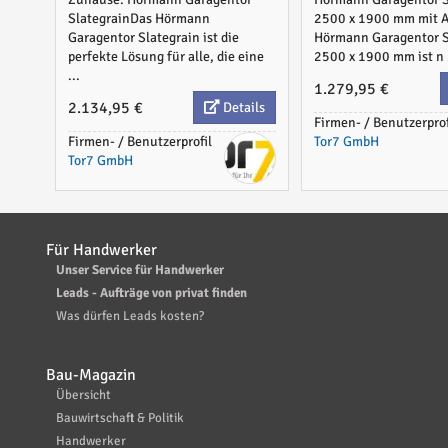
SlategrainDas Hörmann
2500 x 1900 mm mit A
Garagentor Slategrain ist die
Hörmann Garagentor S
perfekte Lösung für alle, die eine
2500 x 1900 mm ist n .
...
1.279,95 €
2.134,95 €
Details
Firmen- / Benutzerprof
Firmen- / Benutzerprofil
Tor7 GmbH
Tor7 GmbH
Für Handwerker
Unser Service für Handwerker
Leads - Aufträge von privat finden
Was dürfen Leads kosten?
Bau-Magazin
Übersicht
Bauwirtschaft & Politik
Handwerker