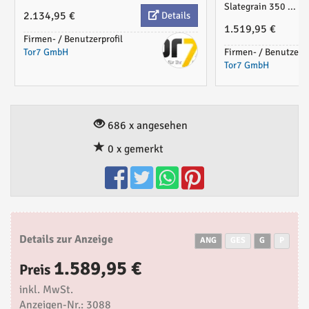
Slategrain 350 ...
2.134,95 €
Details
1.519,95 €
Firmen- / Benutzerprofil
Tor7 GmbH
Firmen- / Benutzerpr
Tor7 GmbH
686 x angesehen
0 x gemerkt
Details zur Anzeige
ANG
GES
G
P
1.589,95 €
Preis
inkl. MwSt.
Anzeigen-Nr.: 3088