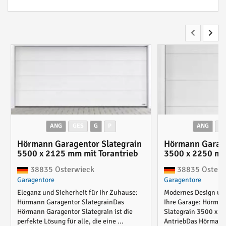
ANG
GES
G
P
ANG
G
Hörmann Garagentor Slategrain
Hörmann Garage
5500 x 2125 mm mit Torantrieb
3500 x 2250 mm
38835 Osterwieck
38835 Osterw
Garagentore
Garagentore
Eleganz und Sicherheit für Ihr Zuhause:
Modernes Design und
Hörmann Garagentor SlategrainDas
Ihre Garage: Hörman
Hörmann Garagentor Slategrain ist die
Slategrain 3500 x 
perfekte Lösung für alle, die eine ...
AntriebDas Hörmann