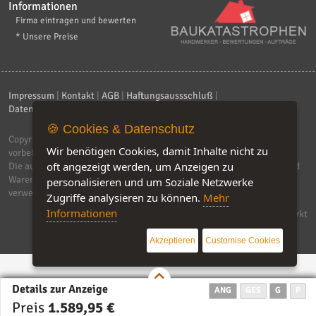
Informationen
Firma eintragen und bewerten
* Unsere Preise
Impressum
|
Kontakt
|
AGB
|
Haftungsaussschluß
|
Datenschutzerklärung
|
FAQ
🍪 Cookies & Datenschutz
Copyright © 2026
ebiz-consult GmbH & Co. KG
. Alle Rechte
Wir benötigen Cookies, damit Inhalte nicht zu
vorbehalten.
oft angezeigt werden, um Anzeigen zu
Die auf dieser Seite verwendeten Produktbezeichnungen, Namen und
Warenzeichen sind Eigentum der jeweiligen Firmen. Unser Portal
personalisieren und um Soziale Netzwerke
verwendet Affiliat-Links, für dir wir Geld erhalten.
Zugriffe analysieren zu können.
Mehr
Informationen
Software by IQ-Markt
Akzeptieren
Customise Cookies
Details zur Anzeige
ANG
GES
G
P
Preis
1.589,95 €