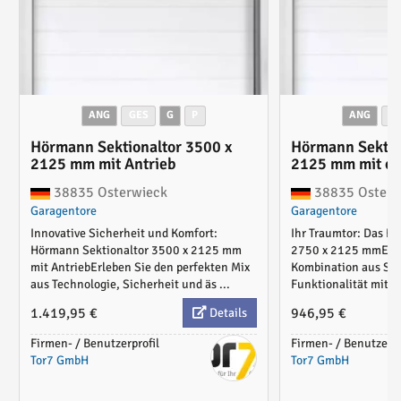
ANG
GES
G
P
ANG
G
Hörmann Sektionaltor 3500 x
Hörmann Sektio
2125 mm mit Antrieb
2125 mm mit od
38835 Osterwieck
38835 Osterw
Garagentore
Garagentore
Innovative Sicherheit und Komfort:
Ihr Traumtor: Das H
Hörmann Sektionaltor 3500 x 2125 mm
2750 x 2125 mmErleb
mit AntriebErleben Sie den perfekten Mix
Kombination aus Sic
aus Technologie, Sicherheit und äs ...
Funktionalität mit d
1.419,95 €
946,95 €
Details
Firmen- / Benutzerprofil
Firmen- / Benutzerpr
Tor7 GmbH
Tor7 GmbH