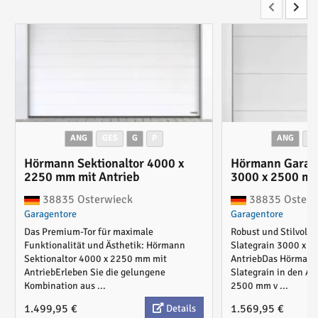
ANG
GES
G
P
ANG
G
Hörmann Sektionaltor 4000 x
Hörmann Garage
2250 mm mit Antrieb
3000 x 2500 mm
38835 Osterwieck
38835 Osterw
Garagentore
Garagentore
Das Premium-Tor für maximale
Robust und Stilvoll
Funktionalität und Ästhetik: Hörmann
Slategrain 3000 x 
Sektionaltor 4000 x 2250 mm mit
AntriebDas Hörmann
AntriebErleben Sie die gelungene
Slategrain in den A
Kombination aus ...
2500 mm v ...
1.499,95 €
1.569,95 €
Details