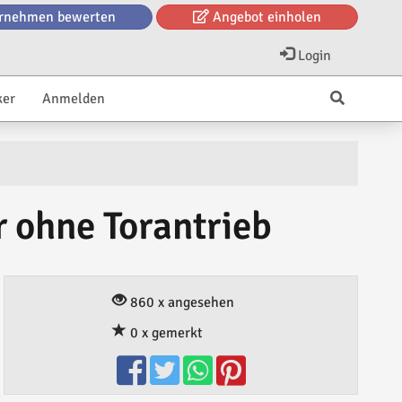
rnehmen bewerten
Angebot einholen
Login
ker
Anmelden
 ohne Torantrieb
860 x angesehen
0 x gemerkt