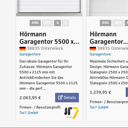
ANG
GES
G
P
ANG
GES
Hörmann
Hörmann
Garagentor 5500 x
Garagentor
2125 mm mit
Slategrain 2
38835 Osterwieck
38835 Osterwi
Garagentore
Garagentore
Antrieb
2500 mm mi
Das ideale Garagentor für Ihr
Maximale Sicherheit un
Antrieb
Zuhause: Hörmann Garagentor
Design: Hörmann Gara
5500 x 2125 mm mit
Slategrain 2500 x 25
AntriebEntdecken Sie das
AntriebDas Hörmann 
Hörmann Garagentor 5500 x 2125
Slategrain 2500 x 2500
mm – die perf ...
1.239,95 €
2.063,95 €
Details
Firmen- / Benutzerprof
Firmen- / Benutzerprofil
Tor7 GmbH
Tor7 GmbH