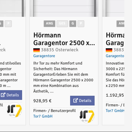
G
P
ANG
GES
G
P
ANG
Hörmann
Hörman
Garagentor 2500 x
Garagen
500 x
2000 mm mit oder
2250 mm
eck
38835 Osterwieck
38835 Os
Garagentore
Garagentore
t
ohne Antrieb
ohne Tor
d stilvolles
Ihr Tor zu mehr Komfort und
Innovatives H
gentor
Sicherheit: Das Hörmann
3000 x 2250 m
00 mm mit
GaragentorErleben Sie mit dem
Komfort für I
Garagentor
Hörmann Garagentor 2500 x 2000
Sie das Hörma
 m ...
mm eine Kombination aus
x 2250 mm, das
Ästhetik, ...
1.192,95 €
Details
928,95 €
Details
il
Firmen- / Benu
Firmen- / Benutzerprofil
Tor7 GmbH
Tor7 GmbH