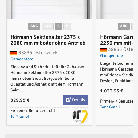
ANG
GES
G
P
ANG
G
Hörmann Sektionaltor 2375 x
Hörmann Garage
2080 mm mit oder ohne Antrieb
2250 mm mit od
Torantrieb
38835 Osterw
38835 Osterwieck
Garagentore
Garagentore
Elegante Sicherheit 
Eleganz und Sicherheit für Ihr Zuhause:
Hörmann Garagentor
Hörmann Sektionaltor 2375 x 2080
mmErleben Sie die p
mmErleben Sie außergewöhnliche
Design, Funktionalitä
Qualität und Ästhetik mit dem Hörmann
Sekt ...
1.033,95 €
829,95 €
Details
Firmen- / Benutzerpr
Tor7 GmbH
Firmen- / Benutzerprofil
Tor7 GmbH