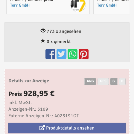
Tor7 GmbH
Tor7 GmbH
773 x angesehen
0 x gemerkt
Details zur Anzeige
ANG
GES
G
P
928,95 €
Preis
inkl. MwSt.
Anzeigen-Nr.: 3109
Externe Anzeigen-Nr.: 4023191OT
Produktdetails ansehen