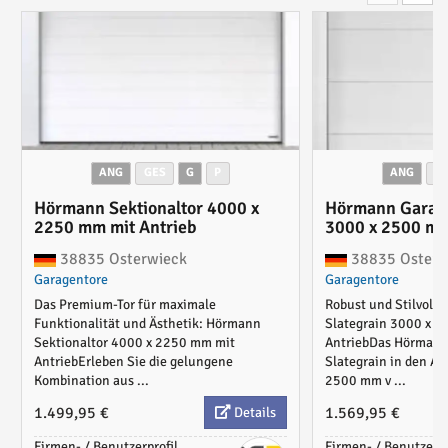
ANG
GES
G
P
ANG
G
Hörmann Sektionaltor 4000 x
Hörmann Garage
2250 mm mit Antrieb
3000 x 2500 mm
38835 Osterwieck
38835 Osterw
Garagentore
Garagentore
Das Premium-Tor für maximale
Robust und Stilvoll
Funktionalität und Ästhetik: Hörmann
Slategrain 3000 x 
Sektionaltor 4000 x 2250 mm mit
AntriebDas Hörmann
AntriebErleben Sie die gelungene
Slategrain in den A
Kombination aus ...
2500 mm v ...
1.499,95 €
1.569,95 €
Details
Firmen- / Benutzerprofil
Firmen- / Benutzerpr