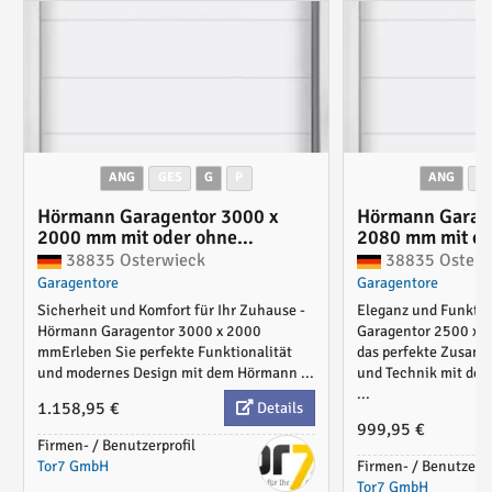
ANG
GES
G
P
ANG
G
Hörmann Garagentor 3000 x
Hörmann Garage
2000 mm mit oder ohne
2080 mm mit od
Torantrieb
Torantrieb
38835 Osterwieck
38835 Osterw
Garagentore
Garagentore
Sicherheit und Komfort für Ihr Zuhause -
Eleganz und Funkti
Hörmann Garagentor 3000 x 2000
Garagentor 2500 x 
mmErleben Sie perfekte Funktionalität
das perfekte Zusamm
und modernes Design mit dem Hörmann ...
und Technik mit de
...
1.158,95 €
Details
999,95 €
Firmen- / Benutzerprofil
Tor7 GmbH
Firmen- / Benutzerpr
Tor7 GmbH