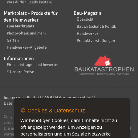
Was dürfen Leads kosten?
Marktplatz - Produkte für
Bau-Magazin
den Heimwerker
Übersicht
zum Marktplatz
Bauwirtschaft & Politik
Photovoltaik und mehr
Handwerker
Garten
Produktvorstellungen
Handwerker-Angebote
Informationen
Firma eintragen und bewerten
* Unsere Preise
Impressum
|
Kontakt
|
AGB
|
Haftungsaussschluß
|
Datenschutzerklärung
|
FAQ
🍪 Cookies & Datenschutz
Copyright © 2026
ebiz-consult GmbH & Co. KG
. Alle Rechte
Wir benötigen Cookies, damit Inhalte nicht zu
vorbehalten.
oft angezeigt werden, um Anzeigen zu
Die auf dieser Seite verwendeten Produktbezeichnungen, Namen und
personalisieren und um Soziale Netzwerke
Warenzeichen sind Eigentum der jeweiligen Firmen. Unser Portal