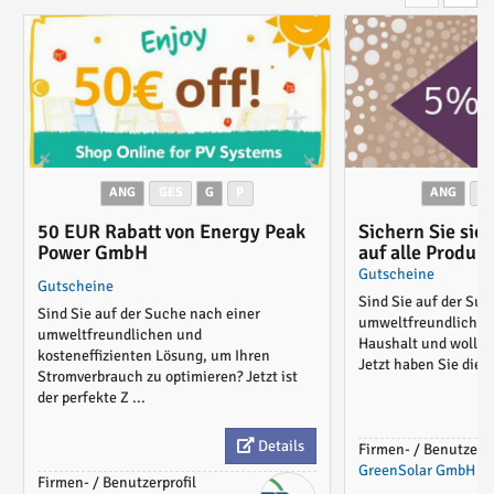
ANG
GES
G
P
ANG
G
50 EUR Rabatt von Energy Peak
Sichern Sie sic
Power GmbH
auf alle Produk
Solar und mache
Gutscheine
Gutscheine
Haushalt grüner
Sind Sie auf der Su
Sind Sie auf der Suche nach einer
umweltfreundlichen 
umweltfreundlichen und
Haushalt und wollen
kosteneffizienten Lösung, um Ihren
Jetzt haben Sie die M
Stromverbrauch zu optimieren? Jetzt ist
der perfekte Z ...
Details
Firmen- / Benutzerpr
GreenSolar GmbH
Firmen- / Benutzerprofil