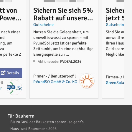
tt von
Sichern Sie sich 5%
Sichern 
 Power
Rabatt auf unsere
jetzt 5%
3kW Solaranlage
alle Pro
Gutscheine
Gutscheine
Green So
e nach einer
Nutzen Sie die Gelegenheit, um
Sind Sie auf d
und
umweltbewusst zu sparen – mit
umweltfreundl
machen S
ung, um
PvundSo! Jetzt ist der perfekte
Ihren Haushalt
Haushalt
 zu
Zeitpunkt, um in eine nachhaltige
Geld sparen? J
er perfekte Z
Energiequelle zu i ...
Möglichkeit, ni
Aktionscode:
PVDEAL2024
Details
Firmen- / Benutzerprofil
Firmen- / Benu
PVundSO GmbH & Co. KG
il
GreenSolar G
r
Für Bauherrn
Bis zu 30% der Baukosten sparen -so geht's
Haus- und Baumessen 2026