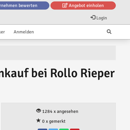
rnehmen bewerten
Angebot einholen
Login
ker
Anmelden
nkauf bei Rollo Rieper
1284 x angesehen
0 x gemerkt