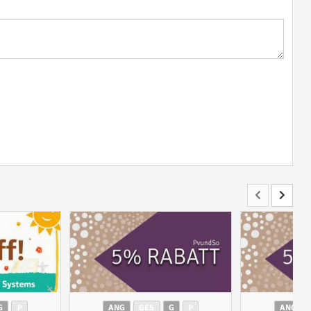
G
P
ANG
GES
G
P
ANG