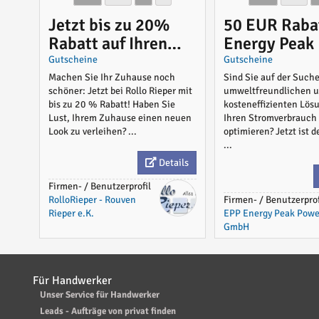
Jetzt bis zu 20%
50 EUR Raba
Rabatt auf Ihren
Energy Peak
gesamten Einkauf
GmbH
Gutscheine
Gutscheine
bei Rollo Rieper
Machen Sie Ihr Zuhause noch
Sind Sie auf der Such
schöner: Jetzt bei Rollo Rieper mit
umweltfreundlichen 
sichern!
bis zu 20 % Rabatt! Haben Sie
kosteneffizienten Lös
Lust, Ihrem Zuhause einen neuen
Ihren Stromverbrauch
Look zu verleihen? ...
optimieren? Jetzt ist d
...
Details
Firmen- / Benutzerprofil
RolloRieper - Rouven
Firmen- / Benutzerprof
Rieper e.K.
EPP Energy Peak Powe
GmbH
Für Handwerker
Unser Service für Handwerker
Leads - Aufträge von privat finden