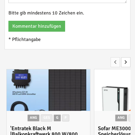
Bitte gib mindestens 10 Zeichen ein.
Kommentar hinzufügen
* Pflichtangabe
ANG
GES
G
P
ANG
G
'Entratek Black M
Sofar ME3000S
|Balkonkraftwerk 800 W/800
Speicherlösung