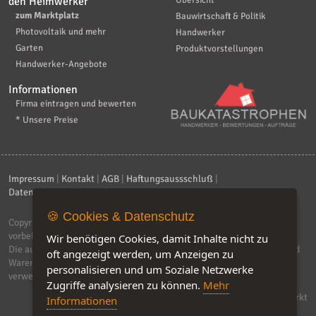
den Heimwerker
Übersicht
zum Marktplatz
Bauwirtschaft & Politik
Photovoltaik und mehr
Handwerker
Garten
Produktvorstellungen
Handwerker-Angebote
Informationen
Firma eintragen und bewerten
* Unsere Preise
Impressum
|
Kontakt
|
AGB
|
Haftungsaussschluß
|
Datenschutzerklärung
|
FAQ
🍪 Cookies & Datenschutz
Copyright © 2026
ebiz-consult GmbH & Co. KG
. Alle Rechte
vorbehalten.
Wir benötigen Cookies, damit Inhalte nicht zu
Die auf dieser Seite verwendeten Produktbezeichnungen, Namen und
oft angezeigt werden, um Anzeigen zu
Warenzeichen sind Eigentum der jeweiligen Firmen. Unser Portal
personalisieren und um Soziale Netzwerke
verwendet Affiliat-Links, für dir wir Geld erhalten.
Zugriffe analysieren zu können.
Mehr
Software by IQ-Markt
Informationen