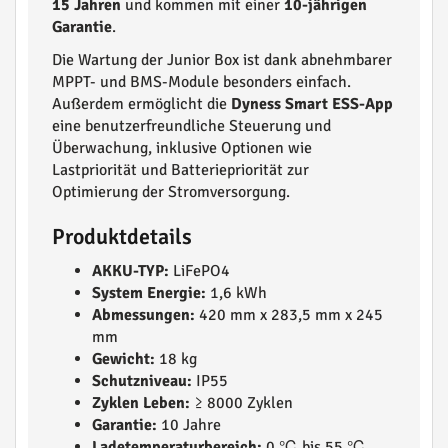
15 Jahren
und kommen mit einer
10-jährigen
Garantie
.
Die Wartung der Junior Box ist dank abnehmbarer
MPPT- und BMS-Module besonders einfach.
Außerdem ermöglicht die
Dyness Smart ESS-App
eine benutzerfreundliche Steuerung und
Überwachung, inklusive Optionen wie
Lastpriorität und Batteriepriorität zur
Optimierung der Stromversorgung.
Produktdetails
AKKU-TYP:
LiFePO4
System Energie:
1,6 kWh
Abmessungen:
420 mm x 283,5 mm x 245
mm
Gewicht:
18 kg
Schutzniveau:
IP55
Zyklen Leben:
≥ 8000 Zyklen
Garantie:
10 Jahre
Ladetemperaturbereich:
0 ℃ bis 55 ℃