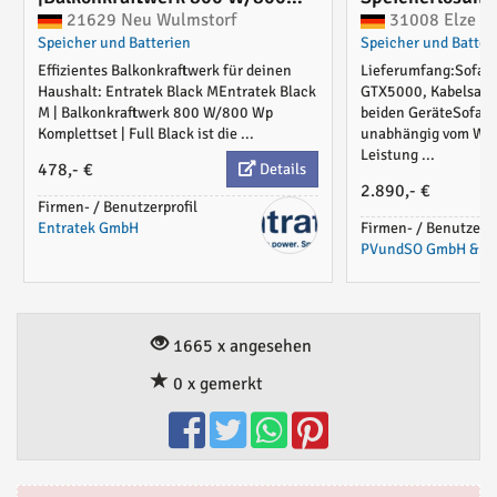
Wp Komplettset|Full Black|risen
PV Anlagen
21629 Neu Wulmstorf
31008 Elze
400&EZ1-M&5m&MS-U'
Speicher und Batterien
Speicher und Batter
Effizientes Balkonkraftwerk für deinen
Lieferumfang:Sofar
Haushalt: Entratek Black MEntratek Black
GTX5000, Kabelsatz 
M | Balkonkraftwerk 800 W/800 Wp
beiden GeräteSofar
Komplettset | Full Black ist die ...
unabhängig vom Wec
Leistung ...
478,- €
Details
2.890,- €
Firmen- / Benutzerprofil
Entratek GmbH
Firmen- / Benutzerpr
PVundSO GmbH & Co
1665 x angesehen
0 x gemerkt