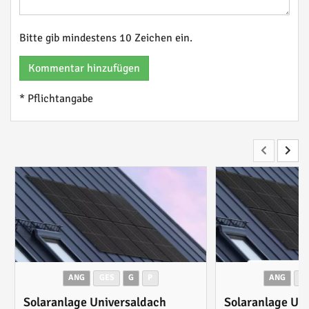
Bitte gib mindestens 10 Zeichen ein.
Kommentar hinzufügen
* Pflichtangabe
ANG
GES
G
P
ANG
G
Solaranlage Universaldach
Solaranlage Un