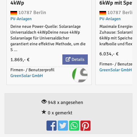
4kWp
6kWp mit Spei
10787 Berlin
10787 Berlin
PV-Anlagen
PV-Anlagen
Deine neue Power-Quelle: Solaranlage
Maximale Energieeffi
Universaldach 4kWpDeine neue 4kWp
Zuhause: Solaranlag
Solaranlage für Universaldächer
6kWp mit Speicher 
garantiert eine effektive Methode, um die
kraftvolle und flexibl
S ...
6.034,- €
1.869,- €
Details
Firmen- / Benutzerpr
Firmen- / Benutzerprofil
GreenSolar GmbH
GreenSolar GmbH
948 x angesehen
0 x gemerkt