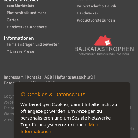
zum Marktplatz
Bauwirtschaft & Politik
Photovoltaik und mehr
Handwerker
Garten
Produktvorstellungen
Handwerker-Angebote
Informationen
Firma eintragen und bewerten
* Unsere Preise
Impressum
|
Kontakt
|
AGB
|
Haftungsaussschluß
|
Datenschutzerklärung
|
FAQ
🍪 Cookies & Datenschutz
Copyright © 2026
ebiz-consult GmbH & Co. KG
. Alle Rechte
vorbehalten.
Wir benötigen Cookies, damit Inhalte nicht zu
Die auf dieser Seite verwendeten Produktbezeichnungen, Namen und
oft angezeigt werden, um Anzeigen zu
Warenzeichen sind Eigentum der jeweiligen Firmen. Unser Portal
personalisieren und um Soziale Netzwerke
verwendet Affiliat-Links, für dir wir Geld erhalten.
Zugriffe analysieren zu können.
Mehr
Software by IQ-Markt
Informationen