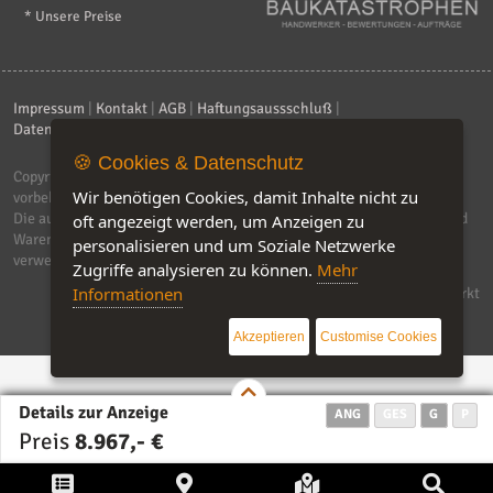
* Unsere Preise
Impressum
|
Kontakt
|
AGB
|
Haftungsaussschluß
|
Datenschutzerklärung
|
FAQ
🍪 Cookies & Datenschutz
Copyright © 2026
ebiz-consult GmbH & Co. KG
. Alle Rechte
Wir benötigen Cookies, damit Inhalte nicht zu
vorbehalten.
Die auf dieser Seite verwendeten Produktbezeichnungen, Namen und
oft angezeigt werden, um Anzeigen zu
Warenzeichen sind Eigentum der jeweiligen Firmen. Unser Portal
personalisieren und um Soziale Netzwerke
verwendet Affiliat-Links, für dir wir Geld erhalten.
Zugriffe analysieren zu können.
Mehr
Informationen
Software by IQ-Markt
Akzeptieren
Customise Cookies
Details zur Anzeige
ANG
GES
G
P
Preis
8.967,- €