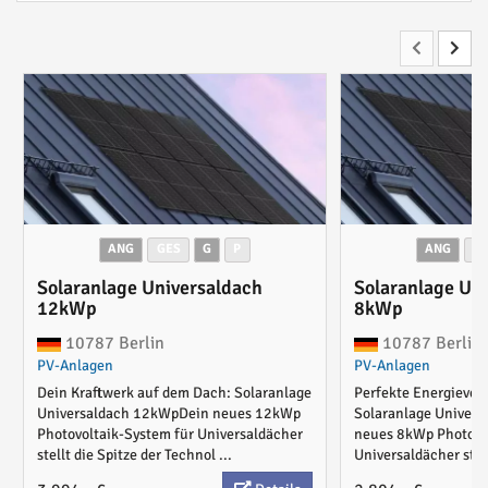
ANG
GES
G
P
ANG
G
Solaranlage Universaldach
Solaranlage Un
12kWp
8kWp
10787 Berlin
10787 Berlin
PV-Anlagen
PV-Anlagen
Dein Kraftwerk auf dem Dach: Solaranlage
Perfekte Energiever
Universaldach 12kWpDein neues 12kWp
Solaranlage Univer
Photovoltaik-System für Universaldächer
neues 8kWp Photovol
stellt die Spitze der Technol ...
Universaldächer stellt