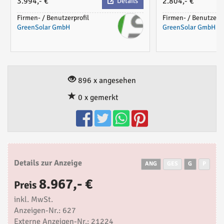
3.994,- €
2.804,- €
Details
Firmen- / Benutzerprofil
Firmen- / Benutzerpr
GreenSolar GmbH
GreenSolar GmbH
896 x angesehen
0 x gemerkt
Details zur Anzeige
ANG
GES
G
P
8.967,- €
Preis
inkl. MwSt.
Anzeigen-Nr.: 627
Externe Anzeigen-Nr.: 21224