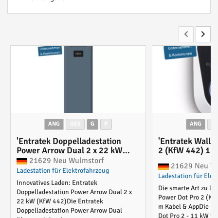
ANG
GES
G
P
ANG
G
'Entratek Doppelladestation
'Entratek Wallb
Power Arrow Dual 2 x 22 kW
2 (KfW 442) 11
(KfW 442) mit Steckdose & MID-
21629 Neu Wulmstorf
21629 Neu Wu
Stromzähler'
Ladestation für Elektrofahrzeug
Ladestation für Elek
Innovatives Laden: Entratek
Die smarte Art zu la
Doppelladestation Power Arrow Dual 2 x
Power Dot Pro 2 (Kf
22 kW (KfW 442)Die Entratek
m Kabel & AppDie En
Doppelladestation Power Arrow Dual
Dot Pro 2 - 11 kW ist 