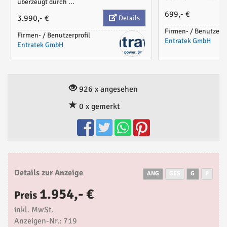
überzeugt durch ...
699,- €
3.990,- €
Details
Firmen- / Benutzerpr
Firmen- / Benutzerprofil
Entratek GmbH
Entratek GmbH
926 x angesehen
0 x gemerkt
Details zur Anzeige
ANG
GES
G
P
1.954,- €
Preis
inkl. MwSt.
Anzeigen-Nr.: 719