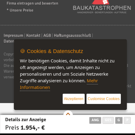
Firma eintragen und bewerten
* Unsere Preise
Impressum
|
Kontakt
|
AGB
|
Haftungsaussschluß
|
Datenschutzerklärung
|
FAQ
🍪 Cookies & Datenschutz
Copyright © 2026
ebiz-consult GmbH & Co. KG
. Alle Rechte
vorbehalten.
Wir benötigen Cookies, damit Inhalte nicht zu
Die auf dieser Seite verwendeten Produktbezeichnungen, Namen und
oft angezeigt werden, um Anzeigen zu
Warenzeichen sind Eigentum der jeweiligen Firmen. Unser Portal
personalisieren und um Soziale Netzwerke
verwendet Affiliat-Links, für dir wir Geld erhalten.
Zugriffe analysieren zu können.
Mehr
Software by IQ-Markt
Informationen
Akzeptieren
Customise Cookies
Details zur Anzeige
ANG
GES
G
P
Preis
1.954,- €