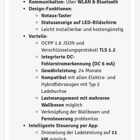
Kommunikation
: Über
WLAN & Bluetooth
Design-Funktionen
:
Notaus-Taster
Statusanzeige auf LED-Bildschirm
Leicht installierbar und kostengünstig
Vorteile
:
OCPP 1.6 JSON und
Verschlüsselungsprotokoll
TLS 1.2
Integrierte DC-
Fehlerstromerkennung (DC 6 mA)
Gewährleistung
: 24 Monate
Kompatibel
mit allen Elektro- und
Hybridfahrzeugen mit Typ 2
Ladebuchse
Lastmanagement mit mehreren
Wallboxen
möglich
Verknüpfung der Wallboxen und
Fernsteuerung
problemlos
Intelligente Steuerung per App
:
Drosselung der Ladeleistung auf
11
kW
möglich