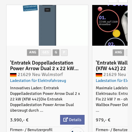
ANG
GES
G
P
ANG
G
'Entratek Doppelladestation
'Entratek Wallb
Power Arrow Dual 2 x 22 kW
(KfW 442) 22 k
(KfW 442) mit Steckdose & MID-
EnWG konform -
21629 Neu Wulmstorf
21629 Neu Wu
Stromzähler'
Ladestation für Elektrofahrzeug
Ladestation für Elek
Innovatives Laden: Entratek
Maximale Ladeleistun
Doppelladestation Power Arrow Dual 2 x
Elektroauto: Entrat
22 kW (KfW 442)Die Entratek
Fix 22 kW 7 m - ohn
Doppelladestation Power Arrow Dual
Wallbox Power Dot Fi
überzeugt durch ...
...
3.990,- €
979,- €
Details
Firmen- / Benutzerprofil
Firmen- / Benutzerpr