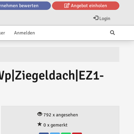
rnehmen bewerten
Angebot einholen
Login
ker
Anmelden
Wp|Ziegeldach|EZ1-
792 x angesehen
0 x gemerkt