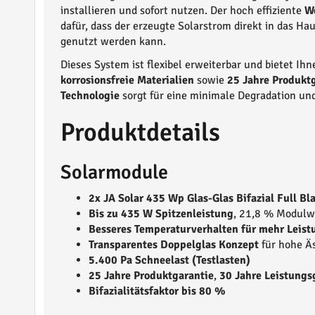
installieren und sofort nutzen. Der hoch effiziente
We
dafür, dass der erzeugte Solarstrom direkt in das Ha
genutzt werden kann.
Dieses System ist flexibel erweiterbar und bietet Ihn
korrosionsfreie Materialien
sowie
25 Jahre Produktg
Technologie
sorgt für eine minimale Degradation un
Produktdetails
Solarmodule
2x JA Solar 435 Wp Glas-Glas Bifazial Full B
Bis zu 435 W Spitzenleistung
, 21,8 % Modulw
Besseres Temperaturverhalten für mehr Leist
Transparentes Doppelglas Konzept
für hohe Äs
5.400 Pa Schneelast (Testlasten)
25 Jahre Produktgarantie
,
30 Jahre Leistungs
Bifazialitätsfaktor bis 80 %