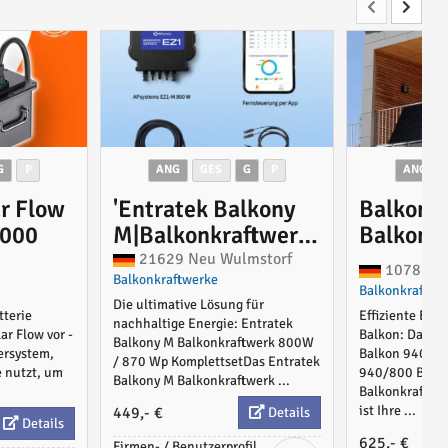
G
P
ANG
GES
G
P
ANG
r Flow
'Entratek Balkony
Balkonk
1000
M|Balkonkraftwerk
Balkon 
800W/880Wp
21629 Neu Wulmstorf
10787 Be
Balkonkraftwerke
Komplettset|EZ1-
Balkonkraftwe
Die ultimative Lösung für
M&Glas-Glas
tterie
Effiziente Ener
nachhaltige Energie: Entratek
440Wp'
ar Flow vor -
Balkon: Das B
Balkony M Balkonkraftwerk 800W
ersystem,
Balkon 940/8
/ 870 Wp KomplettsetDas Entratek
e nutzt, um
940/800 Balko
Balkony M Balkonkraftwerk ...
Balkonkraftwer
ist Ihre ...
449,- €
Details
Details
625,- €
Firmen- / Benutzerprofil