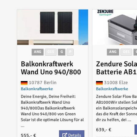
ANG
GES
G
P
ANG
GES
Balkonkraftwerk
Zendure Sola
Wand Uno 940/800
Batterie AB
10787 Berlin
31008 Elze
Balkonkraftwerke
Balkonkraftwerke
Deine Energie, Deine Freiheit:
Zendure Solar Flow Ba
Balkonkraftwerk Wand Uno
AB1000Wir stellen Sol
940/800Das Balkonkraftwerk
ein Balkonsolarspeich
Wand Uno 940/800 von Green
das die Kraft der Sonn
Solar ist die optimale Lösung für al
dir zu helfen, dei ...
...
639,- €
555,- €
Details