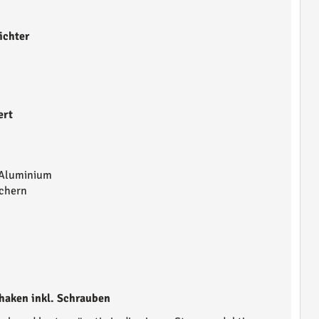
ichter
ert
 Aluminium
chern
aken inkl. Schrauben