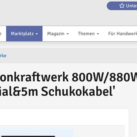
Unte
e
Marktplatz
Magazin
Themen
Für Handwer
rke
lkonkraftwerk 800W/880
ial&5m Schukokabel'