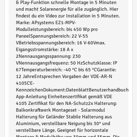
& Play-Funktion schnelle Montage in 5 Minuten
und macht Solarenergie für alle zugänglich. Hier
findest du ein Video zur Installation in 5 Minuten.
Marke: APsystems EZ1-MPV-
Modulleistungsbereich: bis 450 Wp pro
PaneelSpannungsbereich: 22 V-55
VBetriebsspannungsbereich: 16 V-60Vmax.
Eigangsstromstärke: 18 A x
2Nennausgangsspannung: 230
VNennausgangsfrequenz: 50 HzSchutzklasse: IP
67Temperaturbereich: -40 °C bis 65 °CGarantie:
12 JahreEntsprechen Vorgaben der VDE-AR-N
4105CE-
KennzeichenDokument:DatenblattBenutzerhandbuch
App-Anleitung Einheitenzertifikat gemäß VDE
4105 Zertifikat für den NA-Schutz2x Halterung:
Balkonkraftwerk Montageset - Solarmodul
Halterung für Geländer Stabile Halterung aus
Aluminium, verstellbare Neigung bis 30° und
verstellbare Länge. Geeignet für horizontale