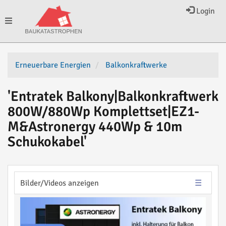
Login
Toggle
navigation
Erneuerbare Energien
Balkonkraftwerke
'Entratek Balkony|Balkonkraftwerk
800W/880Wp Komplettset|EZ1-
M&Astronergy 440Wp & 10m
Schukokabel'
Bilder/Videos anzeigen