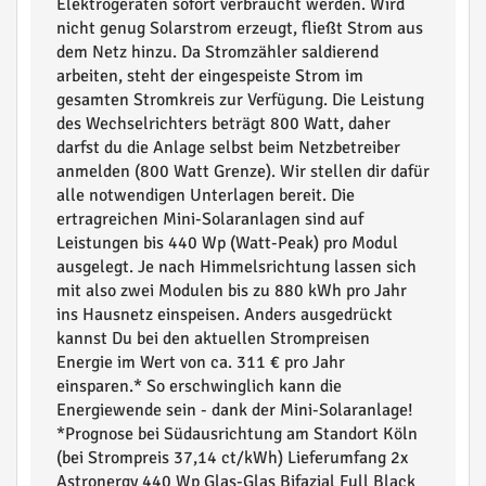
Elektrogeräten sofort verbraucht werden. Wird
nicht genug Solarstrom erzeugt, fließt Strom aus
dem Netz hinzu. Da Stromzähler saldierend
arbeiten, steht der eingespeiste Strom im
gesamten Stromkreis zur Verfügung. Die Leistung
des Wechselrichters beträgt 800 Watt, daher
darfst du die Anlage selbst beim Netzbetreiber
anmelden (800 Watt Grenze). Wir stellen dir dafür
alle notwendigen Unterlagen bereit. Die
ertragreichen Mini-Solaranlagen sind auf
Leistungen bis 440 Wp (Watt-Peak) pro Modul
ausgelegt. Je nach Himmelsrichtung lassen sich
mit also zwei Modulen bis zu 880 kWh pro Jahr
ins Hausnetz einspeisen. Anders ausgedrückt
kannst Du bei den aktuellen Strompreisen
Energie im Wert von ca. 311 € pro Jahr
einsparen.* So erschwinglich kann die
Energiewende sein - dank der Mini-Solaranlage!
*Prognose bei Südausrichtung am Standort Köln
(bei Strompreis 37,14 ct/kWh) Lieferumfang 2x
Astronergy 440 Wp Glas-Glas Bifazial Full Black