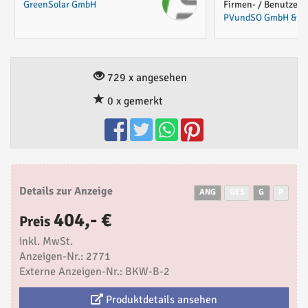
GreenSolar GmbH
Firmen- / Benutzerpr
PVundSO GmbH & Co
729 x angesehen
0 x gemerkt
Details zur Anzeige
ANG
GES
G
P
404,- €
Preis
inkl. MwSt.
Anzeigen-Nr.: 2771
Externe Anzeigen-Nr.: BKW-B-2
Produktdetails ansehen