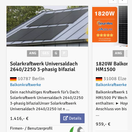
ANG
GES
G
P
ANG
G
Solarkraftwerk Universaldach
1820W Balkonkr
2640/2250 3-phasig bifazial
HM1500
10787 Berlin
31008 Elze
Balkonkraftwerke
Balkonkraftwerke
Dein nachhaltiges Kraftwerk für’s Dach:
Balkonkraftwerk 18
Solarkraftwerk Universaldach 2640/2250
HM1500 PV Wechselr
3-phasig bifazialUnser Solarkraftwerk
enthalten: ► Hoymi
Universaldach 2640/2250 ist n ...
Anschluss von bis z
...
1.416,- €
Details
939,- €
Firmen- / Benutzerprofil