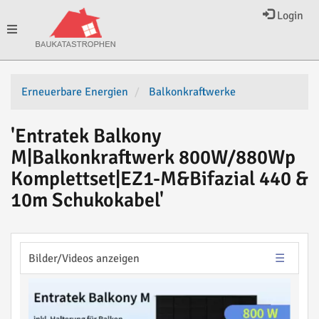
Login
Toggle
navigation
Erneuerbare Energien
Balkonkraftwerke
'Entratek Balkony
M|Balkonkraftwerk 800W/880Wp
Komplettset|EZ1-M&Bifazial 440 &
10m Schukokabel'
Bilder/Videos anzeigen