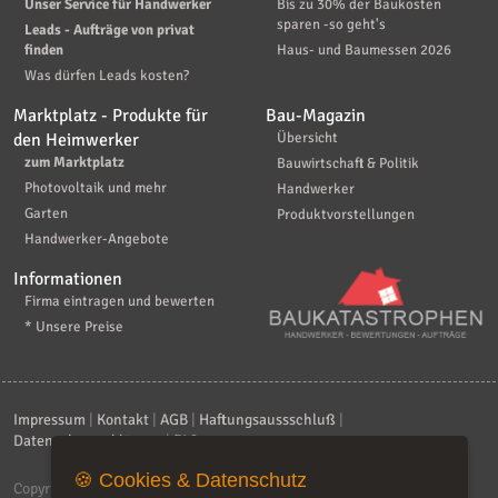
Unser Service für Handwerker
Bis zu 30% der Baukosten
sparen -so geht's
Leads - Aufträge von privat
finden
Haus- und Baumessen 2026
Was dürfen Leads kosten?
Marktplatz - Produkte für
Bau-Magazin
den Heimwerker
Übersicht
zum Marktplatz
Bauwirtschaft & Politik
Photovoltaik und mehr
Handwerker
Garten
Produktvorstellungen
Handwerker-Angebote
Informationen
Firma eintragen und bewerten
* Unsere Preise
Impressum
|
Kontakt
|
AGB
|
Haftungsaussschluß
|
Datenschutzerklärung
|
FAQ
🍪 Cookies & Datenschutz
Copyright © 2026
ebiz-consult GmbH & Co. KG
. Alle Rechte