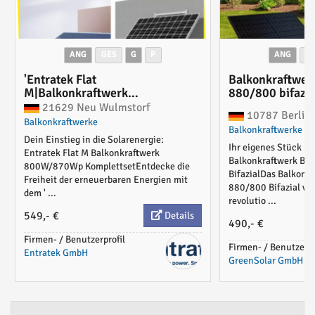
ANG
GES
G
P
ANG
G
'Entratek Flat
Balkonkraftwer
M|Balkonkraftwerk
880/800 bifazia
800W/880Wp Komplettset|EZ1-
21629 Neu Wulmstorf
10787 Berlin
M&Suntech 440 Bifazial & 5m
Balkonkraftwerke
Balkonkraftwerke
Schukokabel'
Dein Einstieg in die Solarenergie:
Ihr eigenes Stück na
Entratek Flat M Balkonkraftwerk
Balkonkraftwerk Bo
800W/870Wp KomplettsetEntdecke die
BifazialDas Balkonk
Freiheit der erneuerbaren Energien mit
880/800 Bifazial vo
dem ' ...
revolutio ...
549,- €
Details
490,- €
Firmen- / Benutzerprofil
Firmen- / Benutzerpr
Entratek GmbH
GreenSolar GmbH