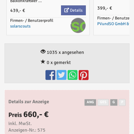
Balkonkraftwer ...
399,- €
439,- €
Details
Firmen- / Benutzerpr
Firmen- / Benutzerprofil
PVundSO GmbH & Co
solarscouts
1035 x angesehen
0 x gemerkt
Details zur Anzeige
ANG
GES
G
P
660,- €
Preis
inkl. MwSt.
Anzeigen-Nr.: 575