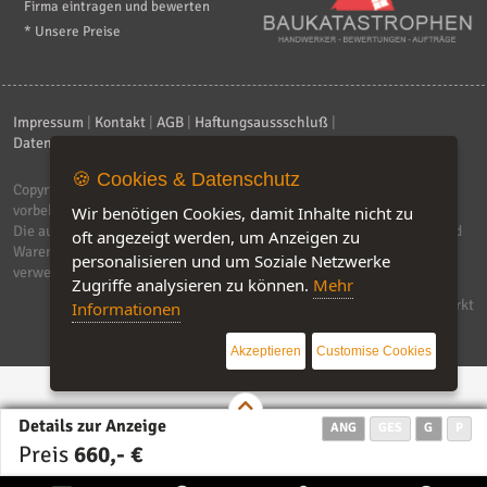
Firma eintragen und bewerten
* Unsere Preise
Impressum
|
Kontakt
|
AGB
|
Haftungsaussschluß
|
Datenschutzerklärung
|
FAQ
🍪 Cookies & Datenschutz
Copyright © 2026
ebiz-consult GmbH & Co. KG
. Alle Rechte
vorbehalten.
Wir benötigen Cookies, damit Inhalte nicht zu
Die auf dieser Seite verwendeten Produktbezeichnungen, Namen und
oft angezeigt werden, um Anzeigen zu
Warenzeichen sind Eigentum der jeweiligen Firmen. Unser Portal
personalisieren und um Soziale Netzwerke
verwendet Affiliat-Links, für dir wir Geld erhalten.
Zugriffe analysieren zu können.
Mehr
Software by IQ-Markt
Informationen
Akzeptieren
Customise Cookies
Details zur Anzeige
ANG
GES
G
P
Preis
660,- €