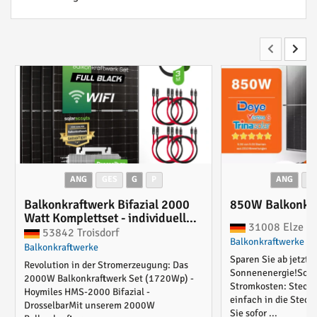
ANG
GES
G
P
ANG
G
Balkonkraftwerk Bifazial 2000
850W Balkonkr
Watt Komplettset - individuell
31008 Elze
konfigurierbar
53842 Troisdorf
Balkonkraftwerke
Balkonkraftwerke
Sparen Sie ab jetzt m
Revolution in der Stromerzeugung: Das
Sonnenenergie!Sofo
2000W Balkonkraftwerk Set (1720Wp) -
Stromkosten: Stecke
Hoymiles HMS-2000 Bifazial -
einfach in die Stec
DrosselbarMit unserem 2000W
Sie sofor ...