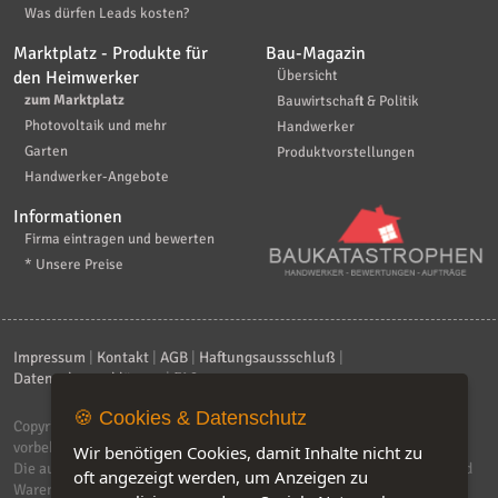
Was dürfen Leads kosten?
Marktplatz - Produkte für
Bau-Magazin
den Heimwerker
Übersicht
zum Marktplatz
Bauwirtschaft & Politik
Photovoltaik und mehr
Handwerker
Garten
Produktvorstellungen
Handwerker-Angebote
Informationen
Firma eintragen und bewerten
* Unsere Preise
Impressum
|
Kontakt
|
AGB
|
Haftungsaussschluß
|
Datenschutzerklärung
|
FAQ
🍪 Cookies & Datenschutz
Copyright © 2026
ebiz-consult GmbH & Co. KG
. Alle Rechte
vorbehalten.
Wir benötigen Cookies, damit Inhalte nicht zu
Die auf dieser Seite verwendeten Produktbezeichnungen, Namen und
oft angezeigt werden, um Anzeigen zu
Warenzeichen sind Eigentum der jeweiligen Firmen. Unser Portal