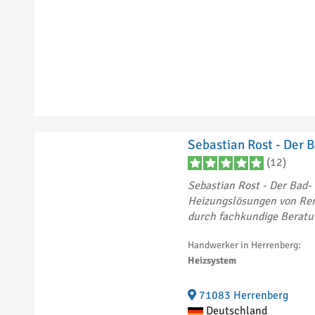
Rheinfelden
1
(Baden)
Rielasingen-
1
Worblingen
Rottenburg am
1
Neckar
Schopfheim
3
Schorndorf
3
Schwetzingen
1
Sersheim
1
Sebastian Rost - Der B
Singen
1
(12)
Starzach
1
Sebastian Rost - Der Bad- 
Stuttgart
4
Heizungslösungen von Ren
Sulzbach an der
1
durch fachkundige Beratu
Murr
Tübingen
4
Handwerker in Herrenberg:
Ulm
7
Heizsystem
Vaihingen an der
2
Enz
Villingen-
71083 Herrenberg
2
Schwenningen
Deutschland