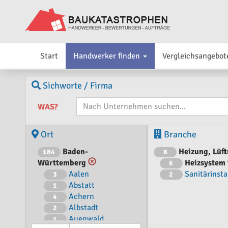
Start
Handwerker finden
Vergleichsangebot
Sichworte / Firma
WAS?
Ort
Branche
Baden-
Heizung, Lüft
184
8
Württemberg
Heizsystem
6
Aalen
Sanitärinsta
3
2
Abstatt
1
Achern
4
Albstadt
2
Auenwald
1