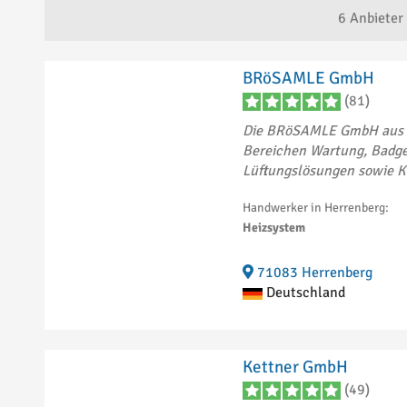
Essingen
2
6
Anbieter
Gärtringen
1
Geislingen
1
Geislingen an der
BRöSAMLE GmbH
2
Steige
(81)
Giengen an der
3
Die BRöSAMLE GmbH aus He
Brenz
Bereichen Wartung, Badge
Heidelberg
3
Lüftungslösungen sowie K
Heilbronn
1
Herrenberg
6
Handwerker in Herrenberg:
Hockenheim
3
Heizsystem
Horb
1
Horb am Neckar
3
71083 Herrenberg
Hüttisheim
1
Deutschland
Igersheim
1
Jettingen
1
Kandern
1
Ketsch
1
Kettner GmbH
Konstanz
2
(49)
Kornwestheim
4