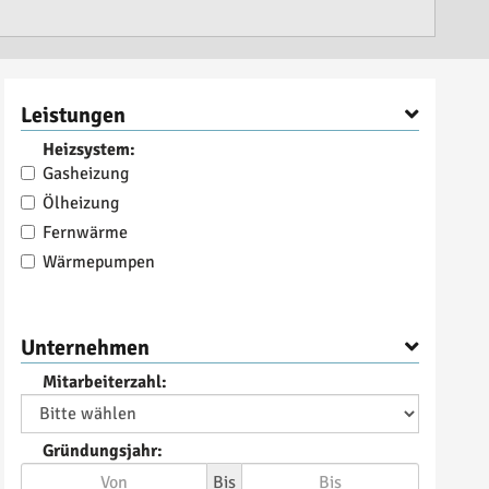
Leistungen
Heizsystem:
Gasheizung
Ölheizung
Fernwärme
Wärmepumpen
Solarthermie
Pellets- und Holzheizungen
Unternehmen
Elektroheizungen
Infrarotheizsysteme
Mitarbeiterzahl:
Blockheizkraftwerk
Brennstoffzelle
Gründungsjahr:
Hybrid-Heizungen
Bis