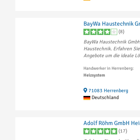
Waghäusel
2
Waiblingen
2
Waldkirch
3
BayWa Haustechnik G
Waldshut-Tiengen
4
(8)
Wangen im Allgäu
4
Weil am Rhein
4
BayWa Haustechnik GmbH 
Weingarten
2
Haustechnik. Erfahren Sie
Weinheim
1
Angebote um die ideale Lös
Weinsberg
1
Weinstadt
5
Handwerker in Herrenberg:
Weissach im Tal
1
Heizsystem
Welzheim
1
Wertheim
2
71083 Herrenberg
Wiesloch
1
Deutschland
Zell im Wiesental
1
Adolf Röhm GmbH Hei
(17)