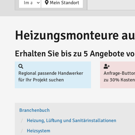
Backnang
2
Mein Standort
Bad Dürrheim
1
Bad Mergentheim
3
Bad Rappenau
2
Bad Waldsee
2
Heizungsmonteure au
Bad Wimpfen
1
Baden-Baden
2
Bietigheim-
1
Erhalten Sie bis zu 5 Angebote 
Bissingen
Bondorf
1
Bretten
1
Regional passende Handwerker
Anfrage-Button
Bruchsal
1
für Ihr Projekt suchen
zu 30% Kosten
Brühl
1
Bühl
4
Crailsheim
1
Ditzingen
2
Donaueschingen
4
Branchenbuch
Dürbheim
1
Heizung, Lüftung und Sanitärinstallationen
Ehingen (Donau)
1
Eislingen
1
Heizsystem
Eppingen
1