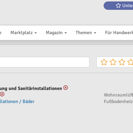
Unte
e
Marktplatz
Magazin
Themen
Für Handwer
ung und Sanitärinstallationen
Wohnraumlüft
llationen / Bäder
Fußbodenheiz