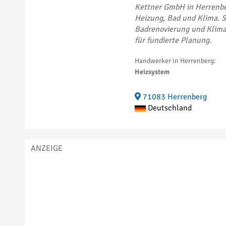
Kuppenheim
1
Kettner GmbH in Herrenbe
Langenargen
1
Heizung, Bad und Klima. S
Laudenbach
1
Badrenovierung und Klima
Laupheim
1
für fundierte Planung.
Leinfelden-
2
Echterdingen
Handwerker in Herrenberg:
Leonberg
5
Heizsystem
Mötzingen
1
Mühlacker
3
71083 Herrenberg
Nagold
1
Deutschland
Nußloch
1
Offenburg
2
Oftersheim
1
Öhringen
1
Pforzheim
9
Plüderhausen
1
Radolfzell
1
Radolfzell am
2
Bodensee
Reilingen
2