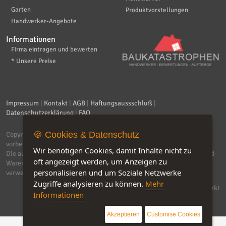
Garten
Produktvorstellungen
Handwerker-Angebote
Informationen
Firma eintragen und bewerten
* Unsere Preise
Impressum
|
Kontakt
|
AGB
|
Haftungsaussschluß
|
Datenschutzerklärung
|
FAQ
🍪 Cookies & Datenschutz
Copyright © 2026
ebiz-consult GmbH & Co. KG
. Alle Rechte
vorbehalten.
Wir benötigen Cookies, damit Inhalte nicht zu
Die auf dieser Seite verwendeten Produktbezeichnungen, Namen und
oft angezeigt werden, um Anzeigen zu
Warenzeichen sind Eigentum der jeweiligen Firmen. Unser Portal
personalisieren und um Soziale Netzwerke
verwendet Affiliat-Links, für dir wir Geld erhalten.
Zugriffe analysieren zu können.
Mehr
Software by IQ-Markt
Informationen
Akzeptieren
Customise Cookies