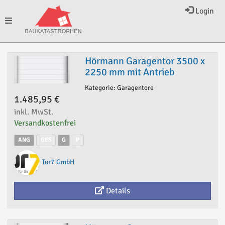
Login
Toggle
Hörmann Garagentor 3500 x
navigation
2250 mm mit Antrieb
Kategorie: Garagentore
1.485,95 €
inkl. MwSt.
Versandkostenfrei
ANG
GES
G
P
Tor7 GmbH
Details