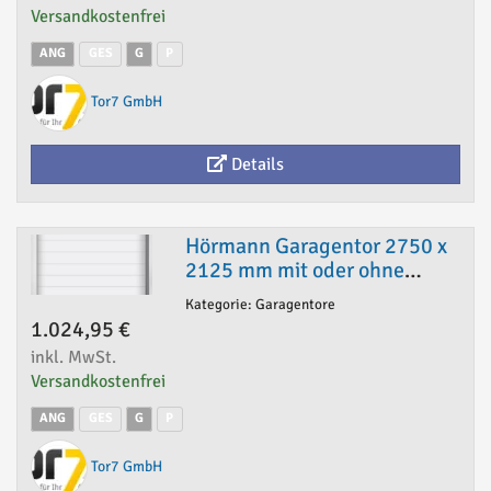
Versandkostenfrei
ANG
GES
G
P
Tor7 GmbH
Details
Hörmann Garagentor 2750 x
2125 mm mit oder ohne
Antrieb
Kategorie: Garagentore
1.024,95 €
inkl. MwSt.
Versandkostenfrei
ANG
GES
G
P
Tor7 GmbH