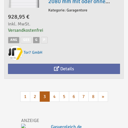
2080 mm mit oder ohne
Antrieb
Kategorie: Garagentore
928,95 €
inkl. MwSt.
Versandkostenfrei
ANG
GES
G
P
Tor7 GmbH
Details
1
2
3
4
5
6
7
8
»