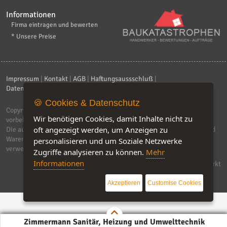
Informationen
Firma eintragen und bewerten
* Unsere Preise
Impressum
|
Kontakt
|
AGB
|
Haftungsaussschluß
|
Datenschutzerklärung
|
FAQ
🍪 Cookies & Datenschutz
Copyright © 2026
ebiz-consult GmbH & Co. KG
. Alle Rechte
Wir benötigen Cookies, damit Inhalte nicht zu
vorbehalten.
oft angezeigt werden, um Anzeigen zu
Die auf dieser Seite verwendeten Produktbezeichnungen, Namen und
Warenzeichen sind Eigentum der jeweiligen Firmen. Unser Portal
personalisieren und um Soziale Netzwerke
verwendet Affiliat-Links, für dir wir Geld erhalten.
Zugriffe analysieren zu können.
Mehr
Informationen
Software by IQ-Markt
Akzeptieren
Customise Cookies
Zimmermann Sanitär, Heizung und Umwelttechnik