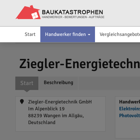
Start
Handwerker finden
Vergleichsangebot
Ziegler-Energietech
Start
Beschreibung
Ziegler-Energietechnik GmbH
Handwerk
Im Alpenblick 19
Elektroin
88239 Wangen im Allgäu,
Photovol
Deutschland