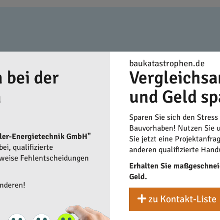
ie
baukatastrophen.de
 bei der
Vergleichsa
n
und Geld sp
Sparen Sie sich den Stress
Bauvorhaben! Nutzen Sie u
ler-Energietechnik GmbH"
Sie jetzt eine Projektanfra
i, qualifizierte
anderen qualifizierte Hand
rweise Fehlentscheidungen
Erhalten Sie maßgeschnei
Geld.
anderen!
zu Kontakt-Liste