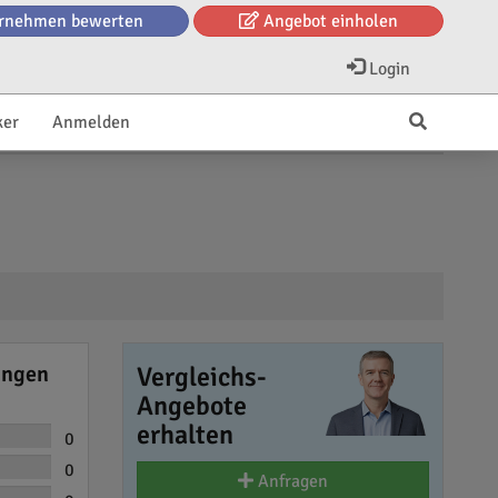
rnehmen bewerten
Angebot einholen
Login
ker
Anmelden
ungen
Vergleichs-
Angebote
erhalten
0
0
Anfragen