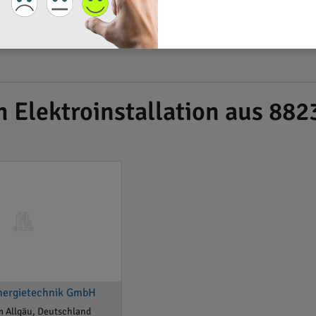
h Elektroinstallation aus 88
Energietechnik GmbH
 Allgäu, Deutschland