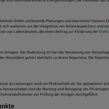
ge und zukunftsorientierte Energielösungen, die individuell auf 
gietechnik GmbH umfassende Planungen und übernimmt kleinere Ele
ich weiterhin um die Integration von Batteriespeichern und ver
tion von Ladestationen, die einen Beitrag zur Förderung der
Elekt
he Anlagen. Von Bedeutung ist hier die Vernetzung von Heizanlag
er Heizstäben gehört ebenfalls zu ihrem Repertoire. Die Solart
trum an Leistungen rund um Photovoltaik ab. Sie spezialisiert s
 hervorzuheben sind die Wartung und Reinigung von PV-Anlagen, d
 Drohnenaufnahmen zur Prüfung der Anlagen durchgeführt.
unkte