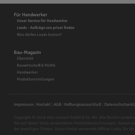
Für Handwerker
Unser Service für Handwerker
Leads - Aufträge von privat finden
Was dürfen Leads kosten?
Bau-Magazin
Übersicht
Bauwirtschaft & Politik
Handwerker
Produktvorstellungen
Impressum
|
Kontakt
|
AGB
|
Haftungsaussschluß
|
Datenschutzerkl
Copyright © 2026
ebiz-consult GmbH & Co. KG
. Alle Rechte vorbeha
Die auf dieser Seite verwendeten Produktbezeichnungen, Namen u
der jeweiligen Firmen. Unser Portal verwendet Affiliat-Links, für dir