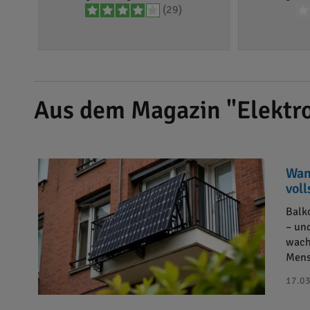
(29)
Aus dem Magazin "Elektro
Wan
vol
Balk
– un
wach
Mens
17.03