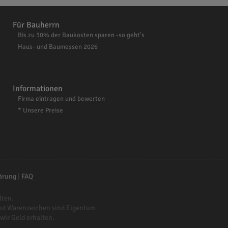
Für Bauherrn
Bis zu 30% der Baukosten sparen -so geht's
Haus- und Baumessen 2026
Informationen
Firma eintragen und bewerten
* Unsere Preise
ärung
|
FAQ
lten.
nd Warenzeichen sind Eigentum
 wir Geld erhalten.