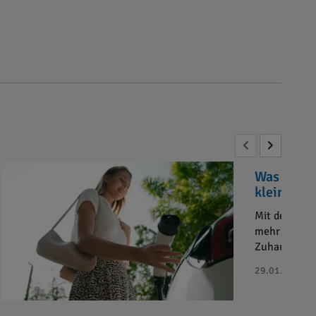
Was sind 
kleiner Ü
Mit der zun
mehr Haushal
Zuhause?
29.01.2025 - 