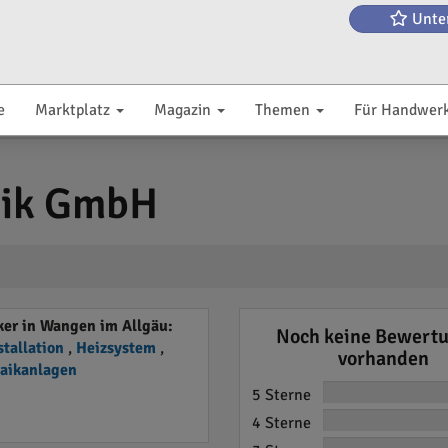
Unte
e
Marktplatz
Magazin
Themen
Für Handwer
nik GmbH
er in Wangen im Allgäu:
Noch keine Bewert
stallation
,
Heizsystem
,
vorhanden
taikanlagen
5 Sterne
4 Sterne