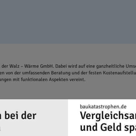
ts der Walz – Wärme GmbH. Dabei wird auf eine ganzheitliche U
ren von der umfassenden Beratung und der festen Kostenaufstellun
rungen mit funktionalen Aspekten vereint.
t aufgestellt. Neben klassischen Heizlösungen wie Öl- und Gas
baukatastrophen.de
 bei der
Vergleichsa
 gehören zum Portfolio, die beide umweltfreundliches und effiz
as Unternehmen detaillierte Energieberatungsdienste und Unters
n
und Geld sp
ftung