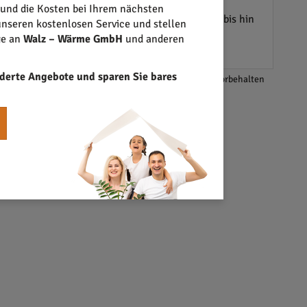
 und die Kosten bei Ihrem nächsten
gen, die für ein optimales Raumklima sorgen, bis hin
nseren kostenlosen Service und stellen
tionsansatz gewährleistet, dass alle Systeme
ge an
Walz – Wärme GmbH
und anderen
derte Angebote und sparen Sie bares
*Änderungen und Irrtümer vorbehalten