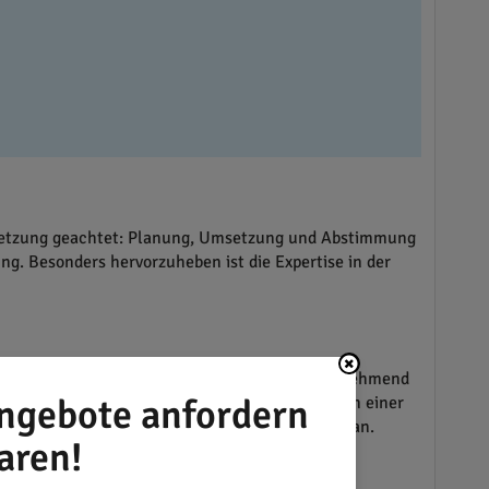
msetzung geachtet: Planung, Umsetzung und Abstimmung
g. Besonders hervorzuheben ist die Expertise in der
heizungen werden auch erneuerbare Energien zunehmend
ngebote anfordern
ientes Heizen ermöglichen. Für Kunden, die an einer
tützung bei der Beantragung von Fördermitteln an.
aren!