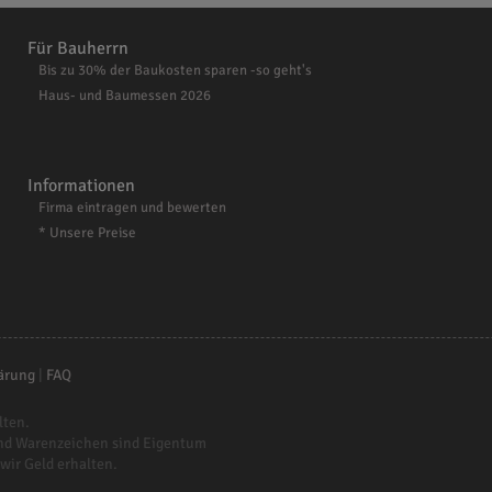
Für Bauherrn
Bis zu 30% der Baukosten sparen -so geht's
Haus- und Baumessen 2026
Informationen
Firma eintragen und bewerten
* Unsere Preise
ärung
|
FAQ
lten.
nd Warenzeichen sind Eigentum
 wir Geld erhalten.