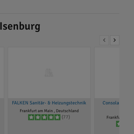
-Isenburg
FALKEN Sanitär- & Heizungstechnik
Consolar Solar
G
Frankfurt am Main , Deutschland
(77)
Frankfurt am M