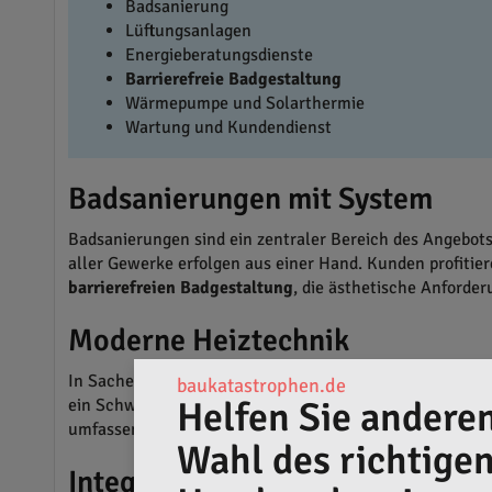
Badsanierung
Lüftungsanlagen
Energieberatungsdienste
Barrierefreie Badgestaltung
Wärmepumpe und Solarthermie
Wartung und Kundendienst
Badsanierungen mit System
Badsanierungen sind ein zentraler Bereich des Angebo
aller Gewerke erfolgen aus einer Hand. Kunden profitie
barrierefreien Badgestaltung
, die ästhetische Anforde
Moderne Heiztechnik
In Sachen Heiztechnik ist die Walz – Wärme GmbH brei
baukatastrophen.de
Helfen Sie anderen
ein Schwerpunkt. Wärmepumpen und Solarthermie-Anlagen
umfassenden Modernisierung interessiert sind, bietet d
Wahl des richtige
Integrative Haustechnik und Lü