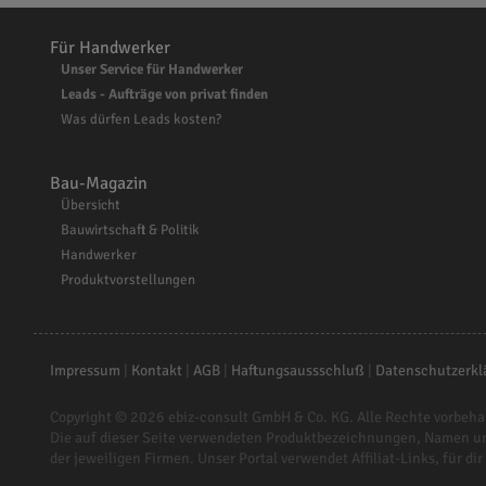
Für Handwerker
Unser Service für Handwerker
Leads - Aufträge von privat finden
Was dürfen Leads kosten?
Bau-Magazin
Übersicht
Bauwirtschaft & Politik
Handwerker
Produktvorstellungen
Impressum
|
Kontakt
|
AGB
|
Haftungsaussschluß
|
Datenschutzerkl
Copyright © 2026
ebiz-consult GmbH & Co. KG
. Alle Rechte vorbeha
Die auf dieser Seite verwendeten Produktbezeichnungen, Namen u
der jeweiligen Firmen. Unser Portal verwendet Affiliat-Links, für dir