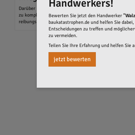
Handwerkers!
Darüber hinaus bietet die Walz – Wärme GmbH auch Lösu
zu komplexen Systemen zur Nutzung von Regen- und Grauw
Bewerten Sie jetzt den Handwerker
"Wal
reibungslos zusammenarbeiten und den Komfort der Bew
baukatastrophen.de und helfen Sie dabei, q
Entscheidungen zu treffen und mögliche
zu vermeiden.
Teilen Sie Ihre Erfahrung und helfen Sie 
jetzt bewerten