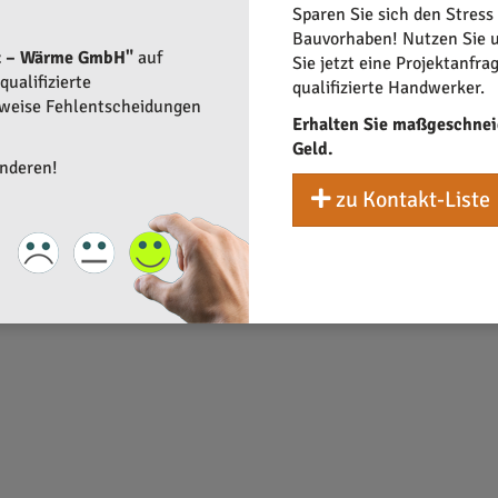
Sparen Sie sich den Stress
ngen im Bereich Haustechnik an. Von abgestimmten Lüftungsanla
Bauvorhaben! Nutzen Sie u
asser, das Unternehmen zeigt seine Vielseitigkeit. Der Integra
z – Wärme GmbH"
auf
Sie jetzt eine Projektanfra
ohner steigern.
ualifizierte
qualifizierte Handwerker.
rweise Fehlentscheidungen
Erhalten Sie maßgeschnei
Geld.
anderen!
zu Kontakt-Liste